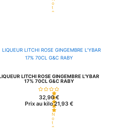
o
t
e
0
s
u
r
5
LIQUEUR LITCHI ROSE GINGEMBRE L'YBAR
17% 70CL G&C RABY
32,90
€
Prix au kilo
21,93
€
N
o
t
e
0