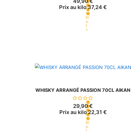
49,90
€
Prix au kilo
37,24
€
N
o
t
e
0
s
u
r
5
WHISKY ARRANGÉ PASSION 70CL AIKAN
29,90
€
Prix au kilo
22,31
€
N
o
t