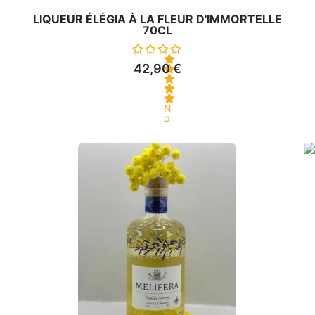
LIQUEUR ÉLÉGIA À LA FLEUR D'IMMORTELLE
70CL
42,90
€
N
o
t
e
0
s
u
r
5