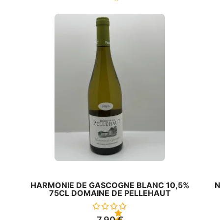
0
s
u
r
5
HARMONIE DE GASCOGNE BLANC 10,5%
N
75CL DOMAINE DE PELLEHAUT
7,90
€