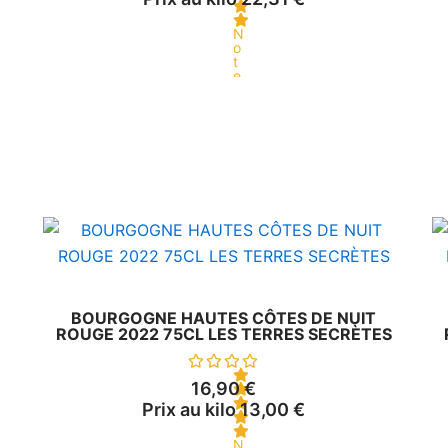
N
o
t
e
0
s
u
r
5
BOURGOGNE HAUTES CÔTES DE NUIT
ROUGE 2022 75CL LES TERRES SECRÈTES
16,90
€
Prix au kilo
13,00
€
N