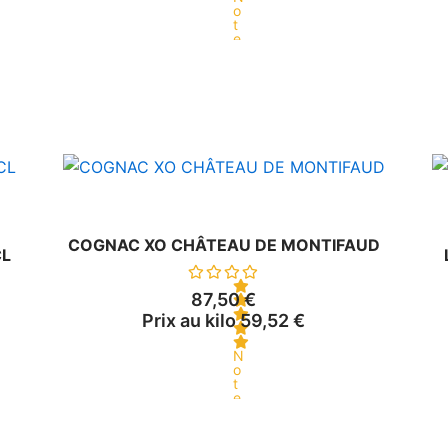
o
t
e
0
s
u
r
5
COGNAC XO CHÂTEAU DE MONTIFAUD
CL
87,50
€
Prix au kilo
59,52
€
N
o
t
e
0
s
u