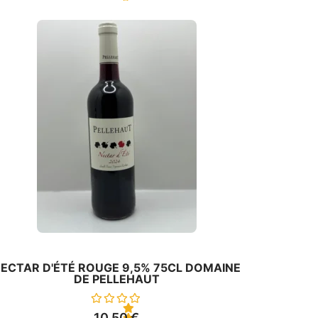
0
s
u
r
5
ECTAR D'ÉTÉ ROUGE 9,5% 75CL DOMAINE
DE PELLEHAUT
10,50
€