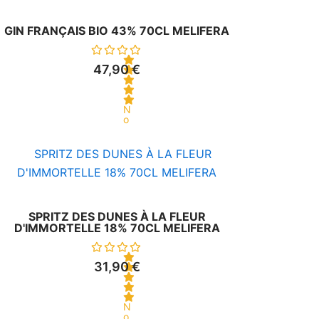
GIN FRANÇAIS BIO 43% 70CL MELIFERA
47,90
€
N
o
t
e
0
s
u
r
5
SPRITZ DES DUNES À LA FLEUR
D'IMMORTELLE 18% 70CL MELIFERA
31,90
€
N
o