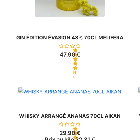
A
GIN ÉDITION ÉVASION 43% 70CL MELIFERA
47,90
€
N
o
t
e
0
s
u
r
5
WHISKY ARRANGÉ ANANAS 70CL AIKAN
29,90
€
Prix au kilo
22,31
€