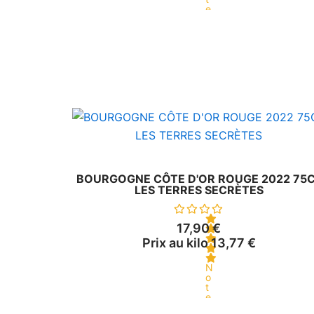
e
0
s
u
r
5
BOURGOGNE CÔTE D'OR ROUGE 2022 75
LES TERRES SECRÈTES
17,90
€
Prix au kilo
13,77
€
N
o
t
e
0