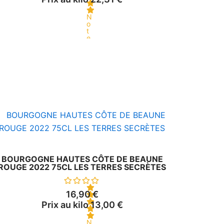
N
o
t
e
0
s
u
r
5
BOURGOGNE HAUTES CÔTE DE BEAUNE
ROUGE 2022 75CL LES TERRES SECRÈTES
16,90
€
Prix au kilo
13,00
€
N