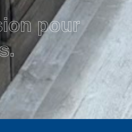
sion pour
s.