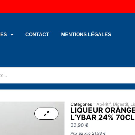
IES
CONTACT
MENTIONS LÉGALES
Catégories :
Apéritif
,
Digestif
,
Li
LIQUEUR ORANGE
L’YBAR 24% 70C
32,90
€
Prix au kilo
21,93
€