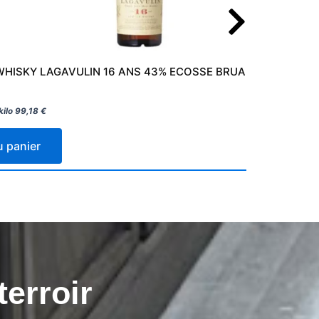
WHISKY LAGAVULIN 16 ANS 43% ECOSSE BRUANT 70CL
kilo
99,18
€
u panier
terroir