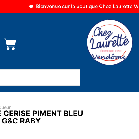
Bienvenue sur la boutique Chez Laurette Vendôme
queur
 CERISE PIMENT BLEU
L G&C RABY