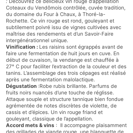
:
Découvrez ce délicieux vin rouge d’appellation
Coteaux du Vendômois contrôlée, cuvée tradition,
du domaine du Four à Chaux, à Thoré-la-
Rochette. Ce vin rouge est rond, gouleyant et
subtilement poivré issu de vignes cultivées avec
maîtrise des rendements et d’un Savoir-Faire
intergénérationnel unique.
Vinification :
Les raisins sont égrappés avant de
faire une fermentation de huit jours en cuve. En
début de cuvaison, la vendange est chauffée à
27° C pour faciliter l’extraction de la couleur et des
tanins. L’assemblage des trois cépages est réalisé
après une fermentation malolactique.
Dégustation
:Robe rubis brillante. Parfums de
fruits noirs nuancés d’une touche de réglisse.
Attaque souple et structure tannique bien fondue
agrémentée de notes discrètes de violette, de
cassis et d’épices. Un vin rouge friand et
gouleyant, classique de l’appellation.
Accord mets & vins
: Il accompagne plaisamment
des grillades de viande rouge, une blanquette de