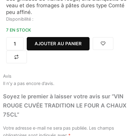
veau et des fromages à pâtes dures type Comté
peu affiné.
quantité
Disponibilité :
de
7 EN STOCK
VIN
ROUGE
CUVÉE
AJOUTER AU PANIER
TRADITION
LE
FOUR
A
CHAUX
Avis
75CL
Il n’y a pas encore d’avis.
Soyez le premier à laisser votre avis sur “VIN
ROUGE CUVÉE TRADITION LE FOUR A CHAUX
75CL”
Votre adresse e-mail ne sera pas publiée.
Les champs
obligatoires sont indiqués avec
*