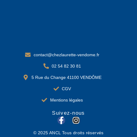
contact@chezlaurette-vendome.fr
02 54 82 30 81
5 Rue du Change 41100 VENDÔME
CGV
Mentions légales
Suivez-nous
F
I
a
n
© 2025 ANCL Tous droits réservés
c
s