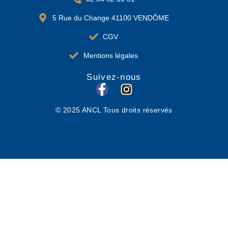
5 Rue du Change 41100 VENDÔME
CGV
Mentions légales
Suivez-nous
F
I
a
n
© 2025 ANCL Tous droits réservés
c
s
e
t
b
a
o
g
o
r
k
a
-
m
f