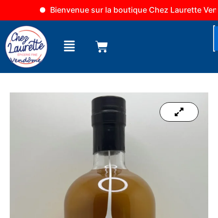
Aller
Bienvenue sur la boutique Chez Laurette Vendôme
au
contenu
Menu