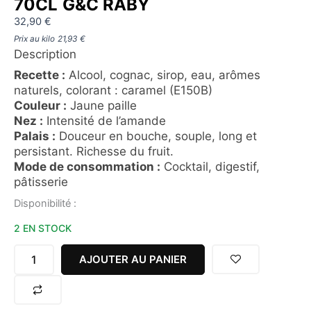
70CL G&C RABY
32,90
€
Prix au kilo
21,93
€
Description
Recette :
Alcool, cognac, sirop, eau, arômes
naturels, colorant : caramel (E150B)
Couleur :
Jaune paille
Nez :
Intensité de l’amande
Palais :
Douceur en bouche, souple, long et
persistant. Richesse du fruit.
Mode de consommation :
Cocktail, digestif,
pâtisserie
quantité
Disponibilité :
de
2 EN STOCK
LIQUEUR
D'AMANDE
L'YBAR
AJOUTER AU PANIER
24%
70CL
G&C