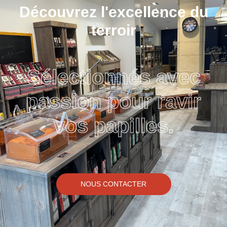
Découvrez l'excellence du
terroir
Sélectionnés avec
passion pour ravir
vos papilles.
NOUS CONTACTER