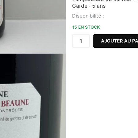
Garde : 5 ans
quantité
Disponibilité :
de
BOURGOGNE
15 EN STOCK
HAUTES
CÔTE
AJOUTER AU PA
DE
BEAUNE
ROUGE
2022
75CL
LES
TERRES
SECRÈTES