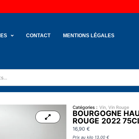
Bi
IES
CONTACT
MENTIONS LÉGALES
Catégories :
Vin
,
Vin Rouge
BOURGOGNE HAU
ROUGE 2022 75C
16,90
€
Prix au kilo
13,00
€