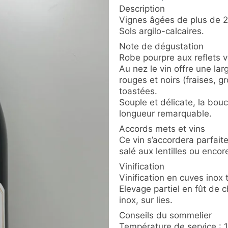
Description
Vignes âgées de plus de 2
Sols argilo-calcaires.
Note de dégustation
Robe pourpre aux reflets vi
Au nez le vin offre une lar
rouges et noirs (fraises, gr
toastées.
Souple et délicate, la bou
longueur remarquable.
Accords mets et vins
Ce vin s’accordera parfait
salé aux lentilles ou encor
Vinification
Vinification en cuves inox
Elevage partiel en fût de 
inox, sur lies.
Conseils du sommelier
Température de service : 1