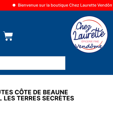
envenue sur la boutique Chez Laurette Vendôme
La bo
TES CÔTE DE BEAUNE
L LES TERRES SECRÈTES