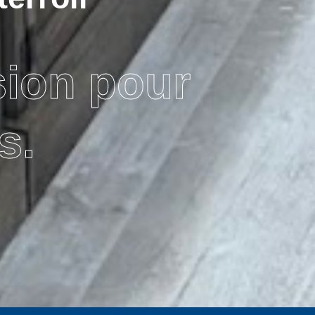
sion pour
s.