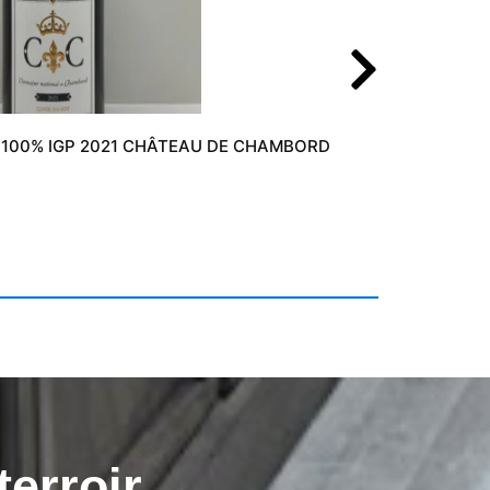
 100% IGP 2021 CHÂTEAU DE CHAMBORD
8,40
€
Aj
terroir