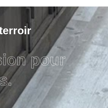
terroir
sion pour
s.