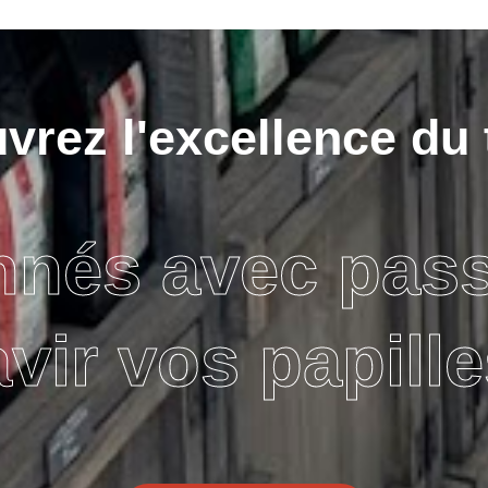
rez l'excellence du 
nnés avec pas
avir vos papille