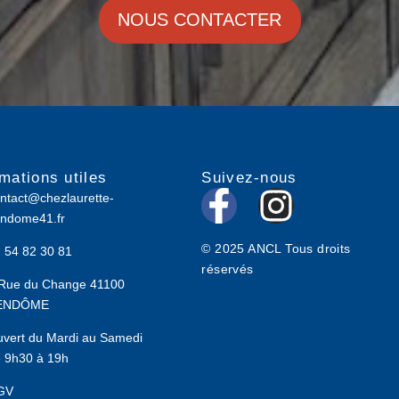
NOUS CONTACTER
rmations utiles
Suivez-nous
F
I
ntact@chezlaurette-
ndome41.fr
a
n
© 2025 ANCL Tous droits
 54 82 30 81
c
s
réservés
Rue du Change 41100
e
t
ENDÔME
b
a
vert du Mardi au Samedi
 9h30 à 19h
o
g
GV