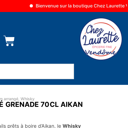
Bienvenue sur la boutique Chez Laurette Vendôme
m arrangé
,
Whisky
 GRENADE 70CL AIKAN
ls prêts à boire d’Aikan, le
Whisky