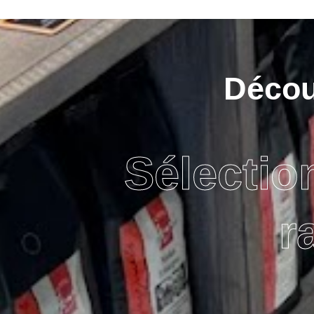
Découv
Sélectio
r