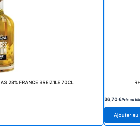
 28% FRANCE BREIZ’ILE 70CL
RH
36,70
€
Prix au kil
Ajouter au