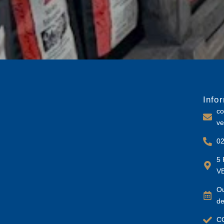
Info
co
ve
02
5 
V
Ou
de
C