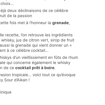
 choix…
jà deux déclinaisons de ce célèbre
fruit de la passion
cette fois met à l’honneur la
grenade
,
le recette, l’on retrouve les ingrédients
whisky, jus de citron vert, sirop de fruit
aussi la grenade qui vient donner un «
cant à ce célèbre
cocktail…
whiskys d’un vieillissement en fûts de rhum
inale qui concerne également le whisky
on de ce
cocktail prêt à boire
.
asion tropicale… voici tout ce qu’évoque
y Sour d’Aikan !
inique