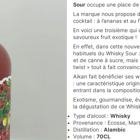
Sour
occupe une place de
La marque nous propose dé
cocktail : à l’ananas et au 
En voici une troisième qui 
savoureux fruit exotique !
En effet, dans cette nouvel
habituels du Whisky Sour : 
et de canne à sucre, mais 
twist » tout à fait convain
Aikan fait bénéficier ses 
: une caractéristique orig
entrant dans la compositi
Exotisme, gourmandise, év
la dégustation de ce Whisk
Type d’alcool :
Whisky
Provenance : Ecosse, Mart
Distillation :
Alambic
Volume :
70CL