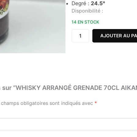
Degré :
24.5°
quantité
Disponibilité :
de
WHISKY
14 EN STOCK
ARRANGÉ
GRENADE
AJOUTER AU PA
70CL
AIKAN
 avis sur “WHISKY ARRANGÉ GRENADE 70CL AIKA
 champs obligatoires sont indiqués avec
*