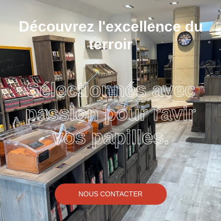
Découvrez l'excellence du
terroir
Sélectionnés avec
passion pour ravir
vos papilles.
NOUS CONTACTER