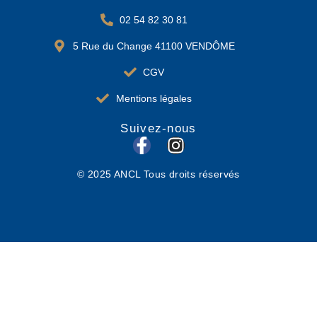
02 54 82 30 81
5 Rue du Change 41100 VENDÔME
CGV
Mentions légales
Suivez-nous
F
I
a
n
© 2025 ANCL Tous droits réservés
c
s
e
t
b
a
o
g
o
r
k
a
-
m
f