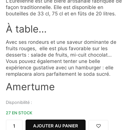
L’Eurélienne est une bière artisanale fabriquée de
façon traditionnelle. Elle est disponible en
bouteilles de 33 cl, 75 cl et en fûts de 20 litres.
À table…
Avec ses rondeurs et une saveur dominante de
fruits rouges, elle est plus favorable sur les
desserts : salade de fruits, mi-cuit chocolat…
Vous pouvez également tenter une belle
expérience gustative avec un hamburger : elle
remplacera alors parfaitement le soda sucré.
Amertume
quantité
Disponibilité :
de
27 EN STOCK
BIERE
FRUITS
ROUGES
AJOUTER AU PANIER