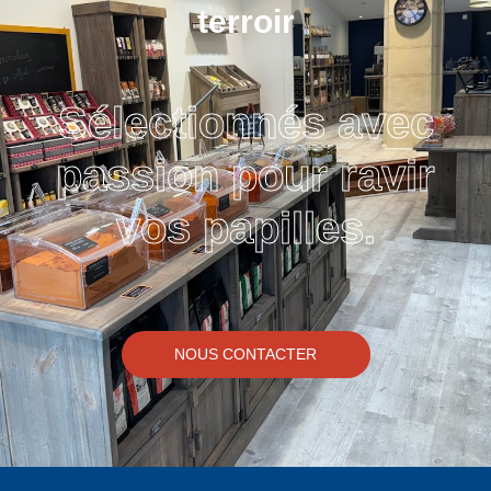
terroir
Sélectionnés avec
passion pour ravir
vos papilles.
NOUS CONTACTER