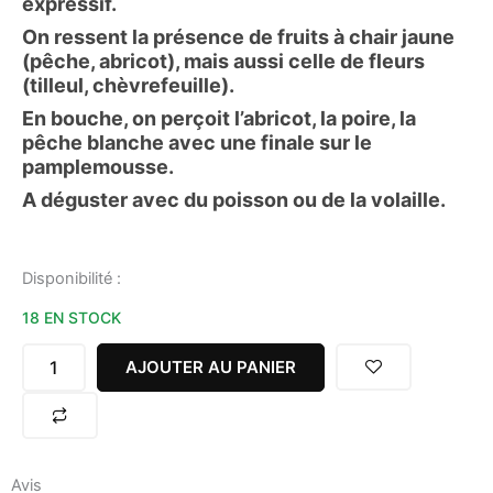
expressif.
On ressent la présence de fruits à chair jaune
(pêche, abricot), mais aussi celle de fleurs
(tilleul, chèvrefeuille).
En bouche, on perçoit l’abricot, la poire, la
pêche blanche avec une finale sur le
pamplemousse.
A déguster avec du poisson ou de la volaille.
quantité
Disponibilité :
de
18 EN STOCK
HARMONIE
DE
GASCOGNE
AJOUTER AU PANIER
BLANC
10,5%
75CL
DOMAINE
DE
Avis