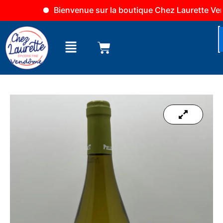
Aller
Bienvenue sur la boutique Chez Laurette Vendô
au
contenu
Menu