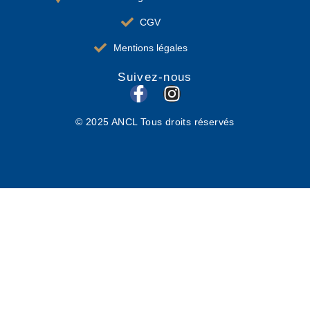
CGV
Mentions légales
Suivez-nous
F
I
a
n
© 2025 ANCL Tous droits réservés
c
s
e
t
b
a
o
g
o
r
k
a
-
m
f