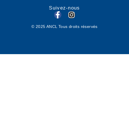
Suivez-nous
F
I
a
n
© 2025 ANCL Tous droits réservés
c
s
e
t
b
a
o
g
o
r
k
a
-
m
f