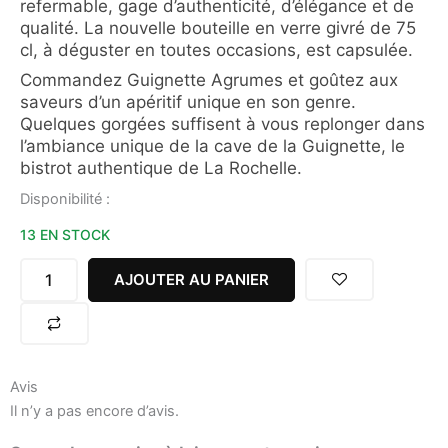
refermable, gage d’authenticité, d’élégance et de
qualité. La nouvelle bouteille en verre givré de 75
cl, à déguster en toutes occasions, est capsulée.
Commandez Guignette Agrumes et goûtez aux
saveurs d’un apéritif unique en son genre.
Quelques gorgées suffisent à vous replonger dans
l’ambiance unique de la cave de la Guignette, le
bistrot authentique de La Rochelle.
quantité
Disponibilité :
de
13 EN STOCK
GUIGNETTE
SAVEUR
AGRUMES
AJOUTER AU PANIER
75CL
Avis
Il n’y a pas encore d’avis.