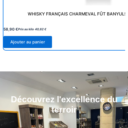
WHISKY FRANÇAIS CHARMEVAL FÛT BANYULS
58,90
€
Prix au kilo
40,62
€
Ajouter au panier
Découvrez l'excellence du
terroir