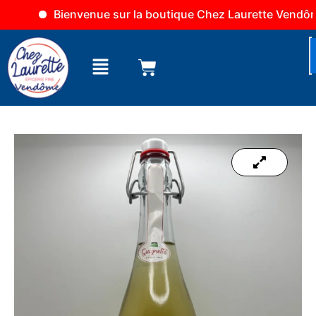
Aller
Bienvenue sur la boutique Chez Laurette Vendôme
au
contenu
Menu