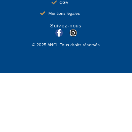
CGV
Mentions légales
Suivez-nous
F
I
a
n
© 2025 ANCL Tous droits réservés
c
s
e
t
b
a
o
g
o
r
k
a
-
m
f