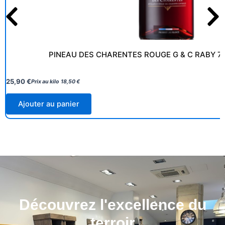
PINEAU DES CHARENTES ROUGE G & C RABY 7 
25,90
€
Prix au kilo
18,50
€
Ajouter au panier
Découvrez l'excellence du
terroir