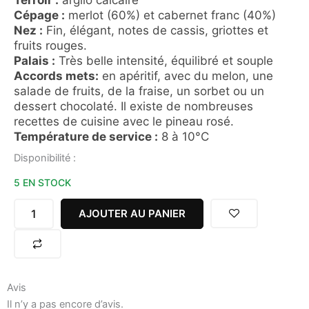
Cépage :
merlot (60%) et cabernet franc (40%)
Nez :
Fin, élégant, notes de cassis, griottes et
fruits rouges.
Palais :
Très belle intensité, équilibré et souple
Accords mets:
en apéritif, avec du melon, une
salade de fruits, de la fraise, un sorbet ou un
dessert chocolaté. Il existe de nombreuses
recettes de cuisine avec le pineau rosé.
Température de service :
8 à 10°C
quantité
Disponibilité :
de
5 EN STOCK
PINEAU
DES
CHARENTES
AJOUTER AU PANIER
ROUGE
G
&
C
RABY
Avis
75CL
Il n’y a pas encore d’avis.