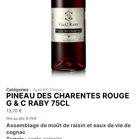
Catégories :
Apéritif
,
Pineau
PINEAU DES CHARENTES ROUGE
G & C RABY 75CL
13,70
€
Prix au kilo
9,79
€
Assemblage de moût de raisin et eaux de vie de
cognac
Terroir :
argilo calcaire