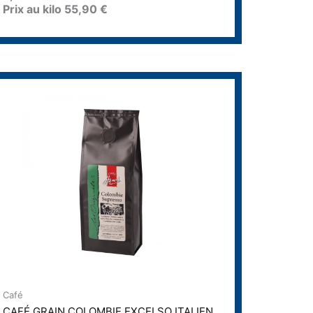
Prix au kilo
55,90
€
e
0
s
u
r
5
Café
CAFÉ GRAIN COLOMBIE EXCELSO ITALIEN