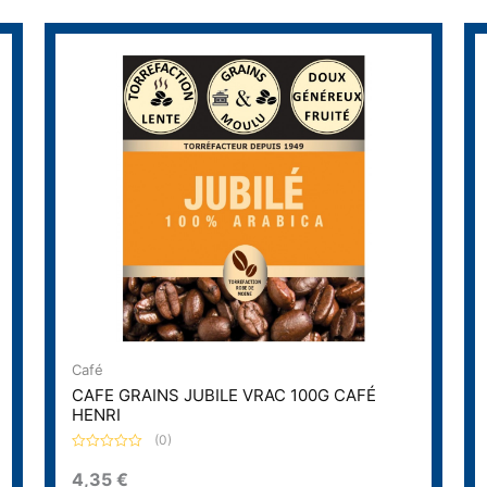
Café
CAFE GRAINS JUBILE VRAC 100G CAFÉ
HENRI
(0)
N
o
4,35
€
t