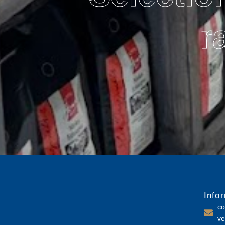
r
Info
co
ve