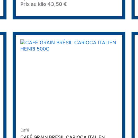
Prix au kilo
43,50
€
e
0
s
u
r
5
Café
CAFÉ GRAIN BRÉSIL CARIOCA ITALIEN