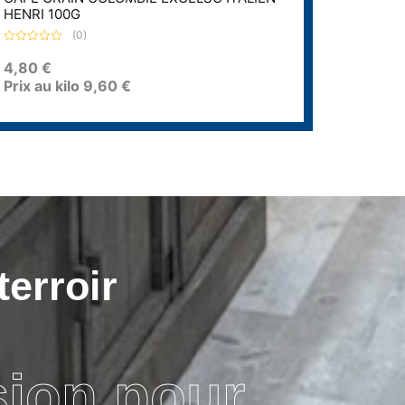
HENRI 100G
(0)
N
o
4,80
€
t
Prix au kilo
9,60
€
e
0
s
u
r
5
terroir
sion pour