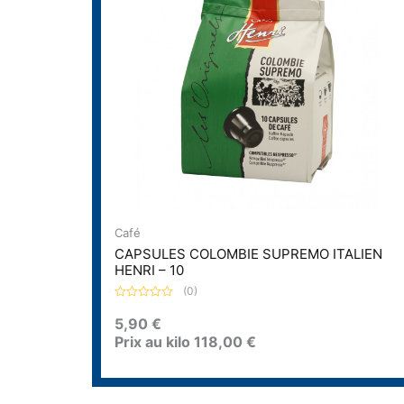
Café
CAPSULES COLOMBIE SUPREMO ITALIEN
HENRI – 10
(0)
N
o
5,90
€
t
Prix au kilo
118,00
€
e
0
s
u
r
5