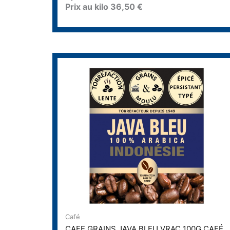
Prix au kilo
36,50
€
e
0
s
u
r
5
Café
CAFE GRAINS JAVA BLEU VRAC 100G CAFÉ