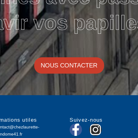
avir vos papille
NOUS CONTACTER
rmations utiles
Suivez-nous
F
I
ntact@chezlaurette-
ndome41.fr