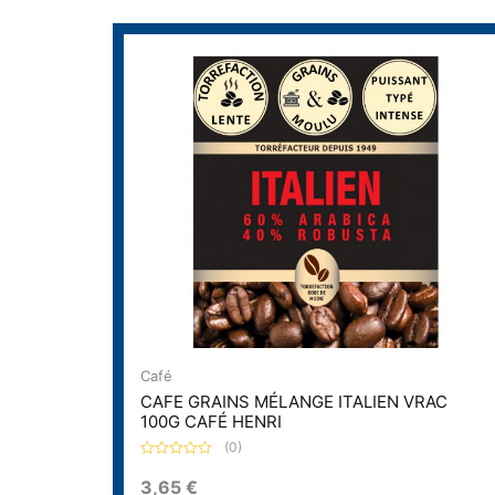
Café
CAFE GRAINS MÉLANGE ITALIEN VRAC
100G CAFÉ HENRI
(0)
N
o
3,65
€
t