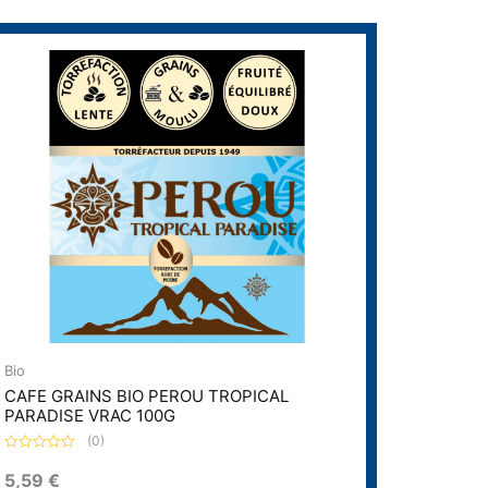
Bio
CAFE GRAINS BIO PEROU TROPICAL
PARADISE VRAC 100G
(0)
N
o
5,59
€
t