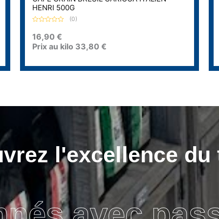
HENRI 500G
(0)
N
o
16,90
€
t
Prix au kilo
33,80
€
e
0
s
u
r
5
rez l'excellence du 
nnés avec pas