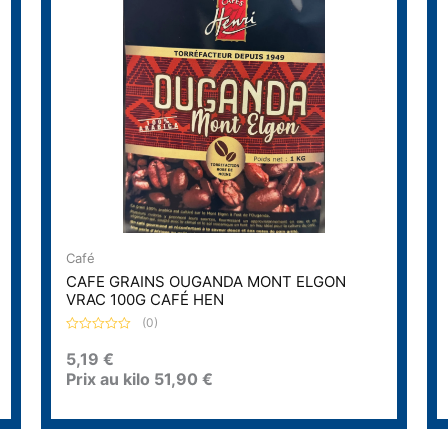
Café
CAFE GRAINS OUGANDA MONT ELGON
VRAC 100G CAFÉ HEN
(0)
N
o
5,19
€
t
Prix au kilo
51,90
€
e
0
s
u
r
5