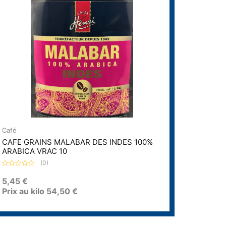
Café
CAFE GRAINS MALABAR DES INDES 100%
ARABICA VRAC 10
(0)
N
o
5,45
€
t
Prix au kilo
54,50
€
e
0
s
u
r
5