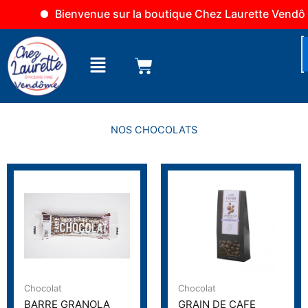
Aller
Bienvenue sur la boutique Chez Laurette Vendôme
au
contenu
Menu
NOS CHOCOLATS
Chocolat
Chocolat
BARRE GRANOLA
GRAIN DE CAFE