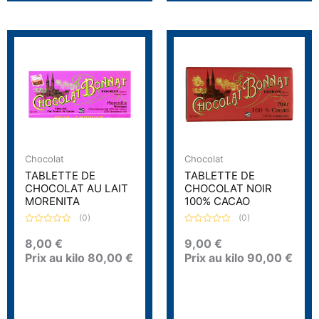
Chocolat
Chocolat
TABLETTE DE
TABLETTE DE
CHOCOLAT AU LAIT
CHOCOLAT NOIR
MORENITA
100% CACAO
(0)
(0)
N
N
o
o
8,00
€
9,00
€
t
t
Prix au kilo
80,00
€
Prix au kilo
90,00
€
e
e
0
0
s
s
u
u
r
r
5
5