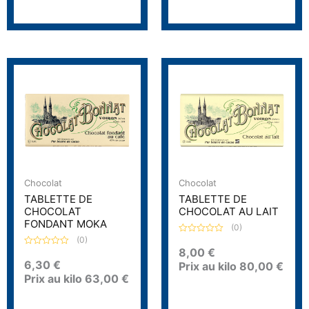
Chocolat
Chocolat
TABLETTE DE
TABLETTE DE
CHOCOLAT
CHOCOLAT AU LAIT
FONDANT MOKA
(0)
(0)
N
o
8,00
€
N
t
o
6,30
€
Prix au kilo
80,00
€
e
t
0
Prix au kilo
63,00
€
e
s
0
u
s
r
u
5