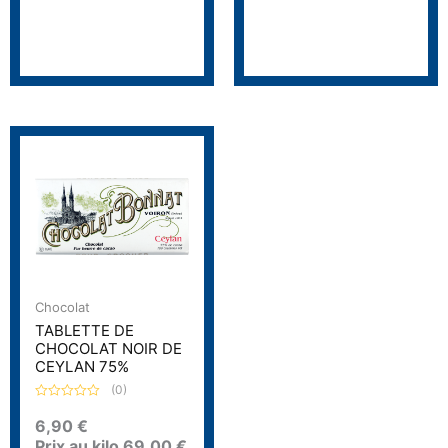
r
5
Chocolat
TABLETTE DE
CHOCOLAT NOIR DE
CEYLAN 75%
(0)
N
o
6,90
€
t
Prix au kilo
69,00
€
e