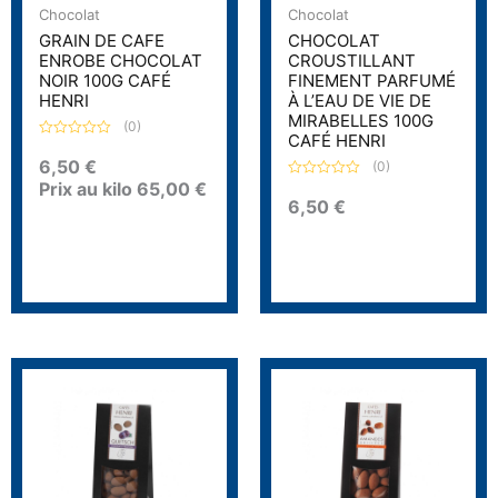
Chocolat
Chocolat
GRAIN DE CAFE
CHOCOLAT
ENROBE CHOCOLAT
CROUSTILLANT
NOIR 100G CAFÉ
FINEMENT PARFUMÉ
HENRI
À L’EAU DE VIE DE
MIRABELLES 100G
(0)
CAFÉ HENRI
N
o
6,50
€
(0)
t
Prix au kilo
65,00
€
e
N
0
o
6,50
€
s
t
u
e
r
0
5
s
u
r
5