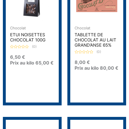
Chocolat
Chocolat
ETUI NOISETTES
TABLETTE DE
CHOCOLAT 100G
CHOCOLAT AU LAIT
GRAND’ANSE 65%
(0)
(0)
N
o
6,50
€
N
t
o
8,00
€
Prix au kilo
65,00
€
e
t
0
Prix au kilo
80,00
€
e
s
0
u
s
r
u
5
r
5