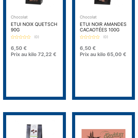
Chocolat
Chocolat
ETUI NOIX QUETSCH
ETUI NOIR AMANDES
90G
CACAOTÉES 100G
(0)
(0)
N
N
o
o
6,50
€
6,50
€
t
t
Prix au kilo
72,22
€
Prix au kilo
65,00
€
e
e
0
0
s
s
u
u
r
r
5
5