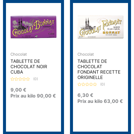
Chocolat
Chocolat
TABLETTE DE
TABLETTE DE
CHOCOLAT NOIR
CHOCOLAT
CUBA
FONDANT RECETTE
ORIGINELLE
(0)
(0)
N
o
9,00
€
N
t
o
6,30
€
Prix au kilo
90,00
€
e
t
0
Prix au kilo
63,00
€
e
s
0
u
s
r
u
5
r
5