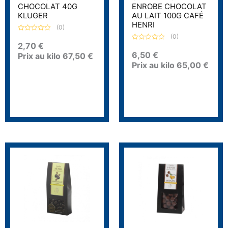
CHOCOLAT 40G
ENROBE CHOCOLAT
KLUGER
AU LAIT 100G CAFÉ
HENRI
(0)
(0)
N
o
2,70
€
N
t
o
6,50
€
Prix au kilo
67,50
€
e
t
0
Prix au kilo
65,00
€
e
s
0
u
s
r
u
5
r
5