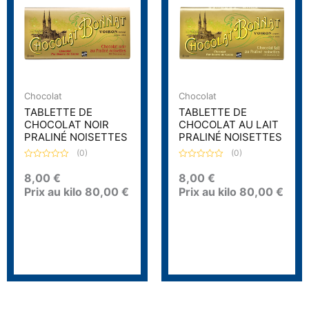
Chocolat
Chocolat
TABLETTE DE
TABLETTE DE
CHOCOLAT NOIR
CHOCOLAT AU LAIT
PRALINÉ NOISETTES
PRALINÉ NOISETTES
(0)
(0)
N
N
o
o
8,00
€
8,00
€
t
t
Prix au kilo
80,00
€
Prix au kilo
80,00
€
e
e
0
0
s
s
u
u
r
r
5
5