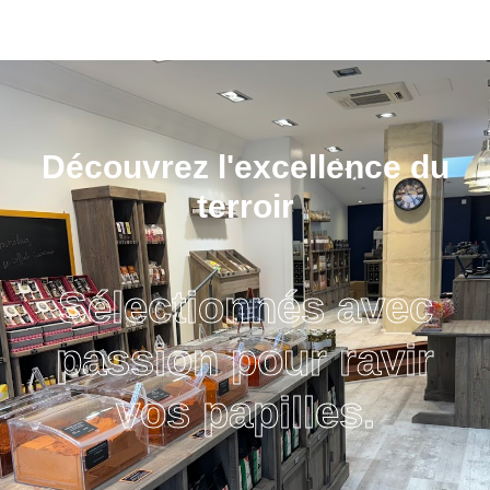
Découvrez l'excellence du
terroir
Sélectionnés avec
passion pour ravir
vos papilles.