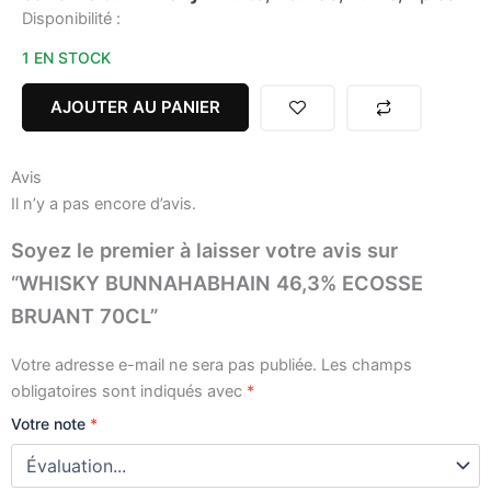
quantité
Disponibilité :
de
1 EN STOCK
WHISKY
BUNNAHABHAIN
46,3%
AJOUTER AU PANIER
ECOSSE
BRUANT
70CL
Avis
Il n’y a pas encore d’avis.
Soyez le premier à laisser votre avis sur
“WHISKY BUNNAHABHAIN 46,3% ECOSSE
BRUANT 70CL”
Votre adresse e-mail ne sera pas publiée.
Les champs
obligatoires sont indiqués avec
*
Votre note
*