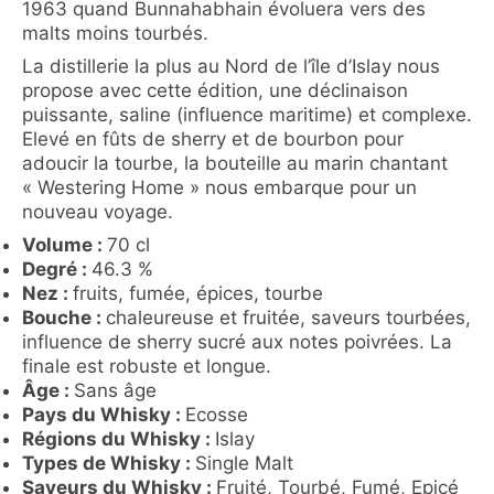
1963 quand Bunnahabhain évoluera vers des
malts moins tourbés.
La distillerie la plus au Nord de l’île d’Islay nous
propose avec cette édition, une déclinaison
puissante, saline (influence maritime) et complexe.
Elevé en fûts de sherry et de bourbon pour
adoucir la tourbe, la bouteille au marin chantant
« Westering Home » nous embarque pour un
nouveau voyage.
Volume :
70 cl
Degré :
46.3 %
Nez :
fruits, fumée, épices, tourbe
Bouche :
chaleureuse et fruitée, saveurs tourbées,
influence de sherry sucré aux notes poivrées. La
finale est robuste et longue.
Âge :
Sans âge
Pays du Whisky :
Ecosse
Régions du Whisky :
Islay
Types de Whisky :
Single Malt
Saveurs du Whisky :
Fruité, Tourbé, Fumé, Epicé