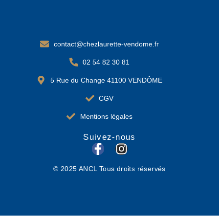
contact@chezlaurette-vendome.fr
02 54 82 30 81
5 Rue du Change 41100 VENDÔME
CGV
Mentions légales
Suivez-nous
F
I
a
n
© 2025 ANCL Tous droits réservés
c
s
e
t
b
a
o
g