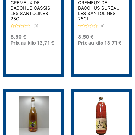
CREMEUX DE
CREMEUX DE
BACCHUS CASSIS
BACCHUS SUREAU
LES SANTOLINES
LES SANTOLINES
25CL
25CL
(0)
(0)
N
N
o
o
8,50
€
8,50
€
t
t
Prix au kilo
13,71
€
Prix au kilo
13,71
€
e
e
0
0
s
s
u
u
r
r
5
5