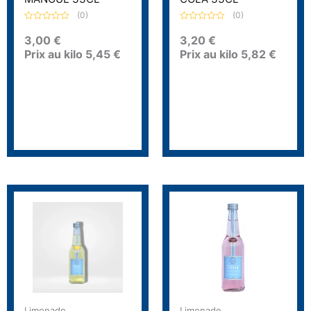
(0)
(0)
N
N
o
o
3,00
€
3,20
€
t
t
Prix au kilo
5,45
€
Prix au kilo
5,82
€
e
e
0
0
s
s
u
u
r
r
5
5
Limonade
Limonade