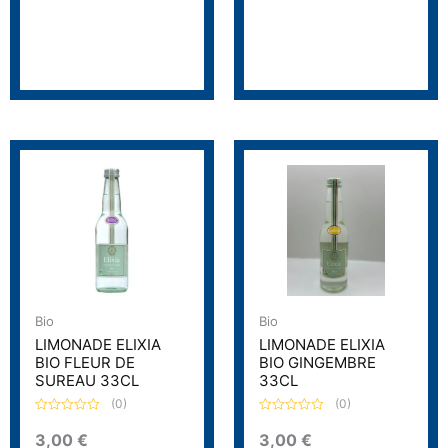
u
5
r
5
Bio
Bio
LIMONADE ELIXIA
LIMONADE ELIXIA
BIO FLEUR DE
BIO GINGEMBRE
SUREAU 33CL
33CL
(0)
(0)
N
N
o
o
3,00
€
3,00
€
t
t