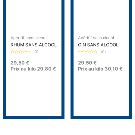
Apéritif sans alcool
Apéritif sans alcool
RHUM SANS ALCOOL
GIN SANS ALCOOL
(0)
(0)
N
N
o
o
29,50
€
29,50
€
t
t
Prix au kilo
29,80
€
Prix au kilo
30,10
€
e
e
0
0
s
s
u
u
r
r
5
5