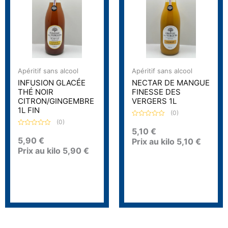
Apéritif sans alcool
Apéritif sans alcool
INFUSION GLACÉE
NECTAR DE MANGUE
THÉ NOIR
FINESSE DES
CITRON/GINGEMBRE
VERGERS 1L
1L FIN
(0)
(0)
N
o
5,10
€
N
t
o
5,90
€
Prix au kilo
5,10
€
e
t
0
Prix au kilo
5,90
€
e
s
0
u
s
r
u
5
r
5