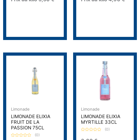
0
0
s
s
u
u
r
r
5
5
Limonade
Limonade
LIMONADE ELIXIA
LIMONADE ELIXIA
FRUIT DE LA
MYRTILLE 33CL
PASSION 75CL
(0)
(0)
N
o