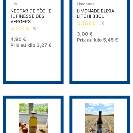
Jus
Limonade
NECTAR DE PÊCHE
LIMONADE ELIXIA
1L FINESSE DES
LITCHI 33CL
VERGERS
(0)
(0)
N
o
3,00
€
N
t
o
4,90
€
Prix au kilo
5,45
€
e
t
0
Prix au kilo
3,27
€
e
s
0
u
s
r
u
5
r
5