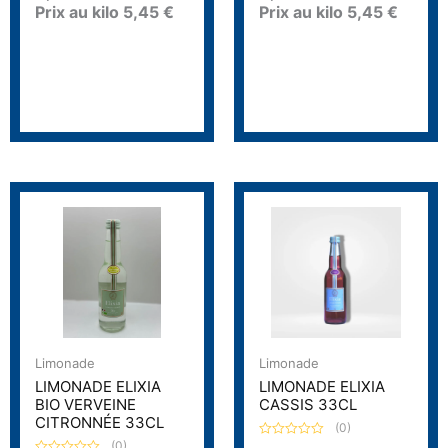
Prix au kilo
5,45
€
Prix au kilo
5,45
€
e
e
0
0
s
s
u
u
r
r
5
5
Limonade
Limonade
LIMONADE ELIXIA
LIMONADE ELIXIA
BIO VERVEINE
CASSIS 33CL
CITRONNÉE 33CL
(0)
(0)
N