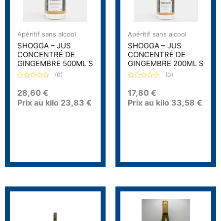
Apéritif sans alcool
Apéritif sans alcool
SHOGGA – JUS
SHOGGA – JUS
CONCENTRÉ DE
CONCENTRÉ DE
GINGEMBRE 500ML S
GINGEMBRE 200ML S
(0)
(0)
N
N
o
o
28,60
€
17,80
€
t
t
Prix au kilo
23,83
€
Prix au kilo
33,58
€
e
e
0
0
s
s
u
u
r
r
5
5