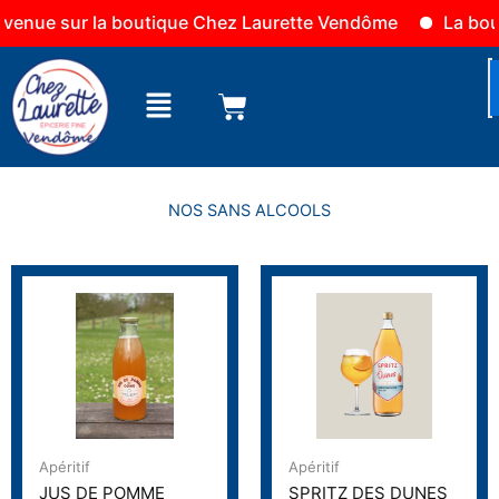
Aller
la boutique Chez Laurette Vendôme
La boutique est o
au
contenu
Menu
NOS SANS ALCOOLS
Apéritif
Apéritif
JUS DE POMME
SPRITZ DES DUNES