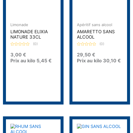
Limonade
Apéritif sans alcool
LIMONADE ELIXIA
AMARETTO SANS
NATURE 33CL
ALCOOL
(0)
(0)
N
N
o
o
3,00
€
29,50
€
t
t
Prix au kilo
5,45
€
Prix au kilo
30,10
€
e
e
0
0
s
s
u
u
r
r
5
5