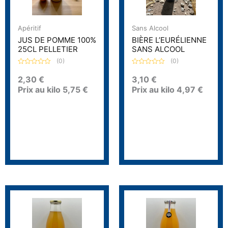
Apéritif
Sans Alcool
JUS DE POMME 100%
BIÈRE L’EURÉLIENNE
25CL PELLETIER
SANS ALCOOL
(0)
(0)
N
N
o
o
2,30
€
3,10
€
t
t
Prix au kilo
5,75
€
Prix au kilo
4,97
€
e
e
0
0
s
s
u
u
r
r
5
5