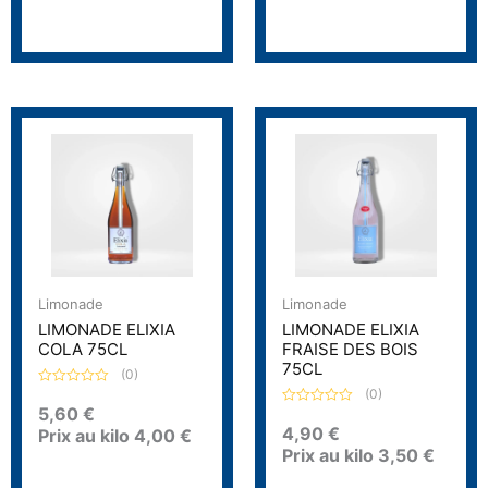
Limonade
Limonade
LIMONADE ELIXIA
LIMONADE ELIXIA
COLA 75CL
FRAISE DES BOIS
75CL
(0)
(0)
N
o
5,60
€
N
t
o
4,90
€
Prix au kilo
4,00
€
e
t
0
Prix au kilo
3,50
€
e
s
0
u
s
r