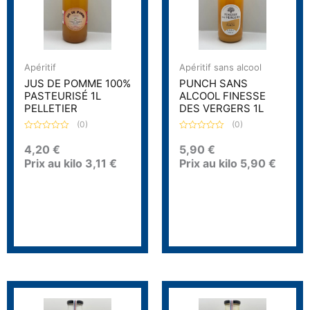
Apéritif
Apéritif sans alcool
JUS DE POMME 100%
PUNCH SANS
PASTEURISÉ 1L
ALCOOL FINESSE
PELLETIER
DES VERGERS 1L
(0)
(0)
N
N
o
o
4,20
€
5,90
€
t
t
Prix au kilo
3,11
€
Prix au kilo
5,90
€
e
e
0
0
s
s
u
u
r
r
5
5