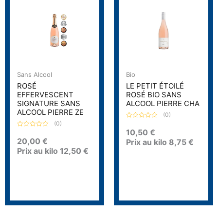
Sans Alcool
Bio
ROSÉ
LE PETIT ÉTOILÉ
EFFERVESCENT
ROSÉ BIO SANS
SIGNATURE SANS
ALCOOL PIERRE CHA
ALCOOL PIERRE ZE
(0)
(0)
N
o
10,50
€
N
t
o
20,00
€
Prix au kilo
8,75
€
e
t
0
Prix au kilo
12,50
€
e
s
0
u
s
r
u
5
r
5