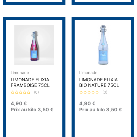
Limonade
Limonade
LIMONADE ELIXIA
LIMONADE ELIXIA
FRAMBOISE 75CL
BIO NATURE 75CL
(0)
(0)
N
N
o
o
4,90
€
4,90
€
t
t
Prix au kilo
3,50
€
Prix au kilo
3,50
€
e
e
0
0
s
s
u
u
r
r
5
5