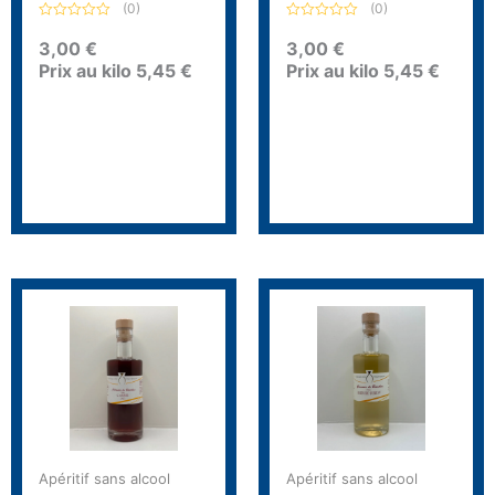
(0)
(0)
N
N
o
o
3,00
€
3,00
€
t
t
Prix au kilo
5,45
€
Prix au kilo
5,45
€
e
e
0
0
s
s
u
u
r
r
5
5
Apéritif sans alcool
Apéritif sans alcool