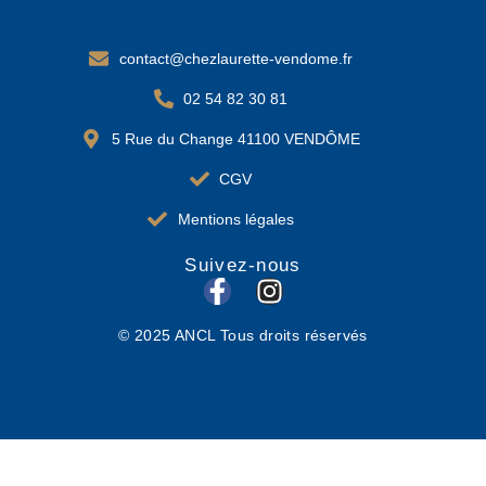
contact@chezlaurette-vendome.fr
02 54 82 30 81
5 Rue du Change 41100 VENDÔME
CGV
Mentions légales
Suivez-nous
F
I
a
n
© 2025 ANCL Tous droits réservés
c
s
e
t
b
a
o
g
o
r
k
a