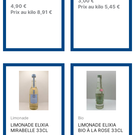
3,00
€
N
t
o
4,90
€
Prix au kilo
5,45
€
e
t
0
Prix au kilo
8,91
€
e
s
0
u
s
r
u
5
r
5
Limonade
Bio
LIMONADE ELIXIA
LIMONADE ELIXIA
MIRABELLE 33CL
BIO À LA ROSE 33CL