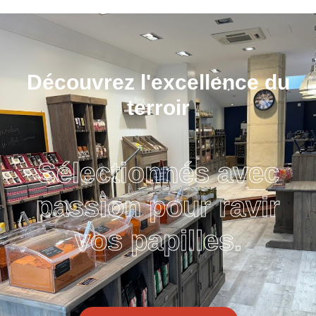
Découvrez l'excellence du
terroir
Sélectionnés avec
passion pour ravir
vos papilles.