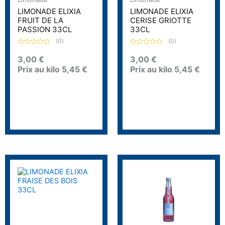
LIMONADE ELIXIA
LIMONADE ELIXIA
FRUIT DE LA
CERISE GRIOTTE
PASSION 33CL
33CL
(0)
(0)
N
N
o
o
3,00
€
3,00
€
t
t
Prix au kilo
5,45
€
Prix au kilo
5,45
€
e
e
0
0
s
s
u
u
r
r
5
5