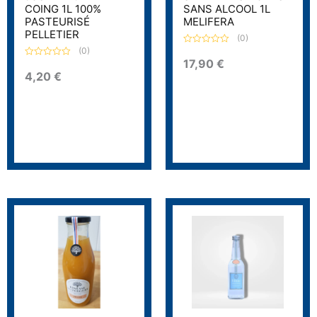
COING 1L 100%
SANS ALCOOL 1L
PASTEURISÉ
MELIFERA
PELLETIER
(0)
(0)
N
o
17,90
€
N
t
o
4,20
€
e
t
0
e
s
0
u
s
r
u
5
r
5