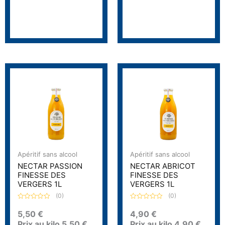
r
u
5
r
5
Apéritif sans alcool
Apéritif sans alcool
NECTAR PASSION
NECTAR ABRICOT
FINESSE DES
FINESSE DES
VERGERS 1L
VERGERS 1L
(0)
(0)
N
N
o
o
5,50
€
4,90
€
t
t
Prix au kilo
5,50
€
Prix au kilo
4,90
€
e
e