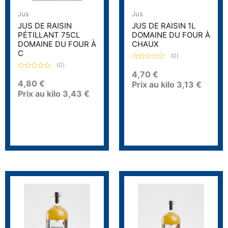
Jus
Jus
JUS DE RAISIN
JUS DE RAISIN 1L
PÉTILLANT 75CL
DOMAINE DU FOUR À
DOMAINE DU FOUR À
CHAUX
C
(0)
(0)
N
o
4,70
€
N
t
o
4,80
€
Prix au kilo
3,13
€
e
t
0
Prix au kilo
3,43
€
e
s
0
u
s
r
u
5
r
5