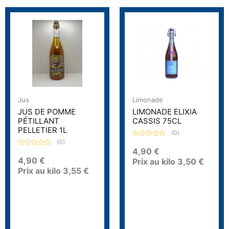
Jus
Limonade
JUS DE POMME
LIMONADE ELIXIA
PÉTILLANT
CASSIS 75CL
PELLETIER 1L
(0)
(0)
N
o
4,90
€
N
t
o
4,90
€
Prix au kilo
3,50
€
e
t
0
Prix au kilo
3,55
€
e
s
0
u
s
r
u
5
r
5