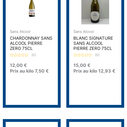
Sans Alcool
Sans Alcool
CHARDONNAY SANS
BLANC SIGNATURE
ALCOOL PIERRE
SANS ALCOOL
ZERO 75CL
PIERRE ZERO 75CL
(0)
(0)
N
N
o
o
12,00
€
15,00
€
t
t
Prix au kilo
7,50
€
Prix au kilo
12,93
€
e
e
0
0
s
s
u
u
r
r
5
5