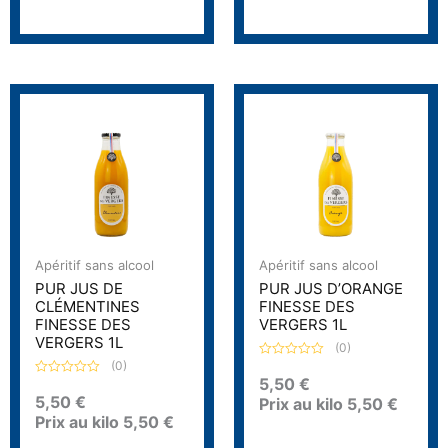
Apéritif sans alcool
Apéritif sans alcool
PUR JUS DE
PUR JUS D’ORANGE
CLÉMENTINES
FINESSE DES
FINESSE DES
VERGERS 1L
VERGERS 1L
(0)
(0)
N
o
5,50
€
N
t
o
5,50
€
Prix au kilo
5,50
€
e
t
0
Prix au kilo
5,50
€
e
s
0
u
s