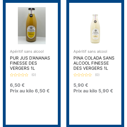
Apéritif sans alcool
Apéritif sans alcool
PUR JUS D’ANANAS
PINA COLADA SANS
FINESSE DES
ALCOOL FINESSE
VERGERS 1L
DES VERGERS 1L
(0)
(0)
N
N
o
o
6,50
€
5,90
€
t
t
Prix au kilo
6,50
€
Prix au kilo
5,90
€
e
e
0
0
s
s
u
u
r
r
5
5