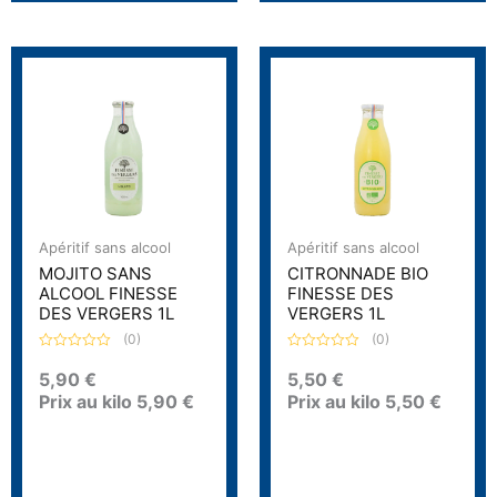
Apéritif sans alcool
Apéritif sans alcool
MOJITO SANS
CITRONNADE BIO
ALCOOL FINESSE
FINESSE DES
DES VERGERS 1L
VERGERS 1L
(0)
(0)
N
N
o
o
5,90
€
5,50
€
t
t
Prix au kilo
5,90
€
Prix au kilo
5,50
€
e
e
0
0
s
s
u
u
r
r
5
5