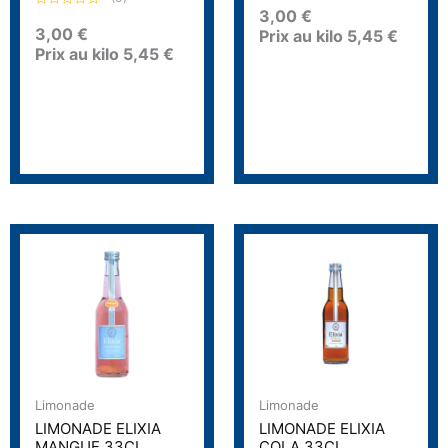
o
3,00
€
N
t
o
3,00
€
Prix au kilo
5,45
€
e
t
0
Prix au kilo
5,45
€
e
s
0
u
s
r
u
5
r
5
Limonade
Limonade
LIMONADE ELIXIA
LIMONADE ELIXIA
MANGUE 33CL
COLA 33CL