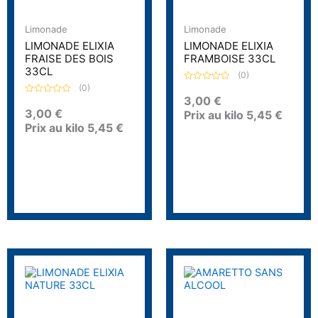
Limonade
Limonade
LIMONADE ELIXIA
LIMONADE ELIXIA
FRAISE DES BOIS
FRAMBOISE 33CL
33CL
(0)
(0)
N
o
3,00
€
N
t
o
3,00
€
Prix au kilo
5,45
€
e
t
0
Prix au kilo
5,45
€
e
s
0
u
s
r
u
5
r
5