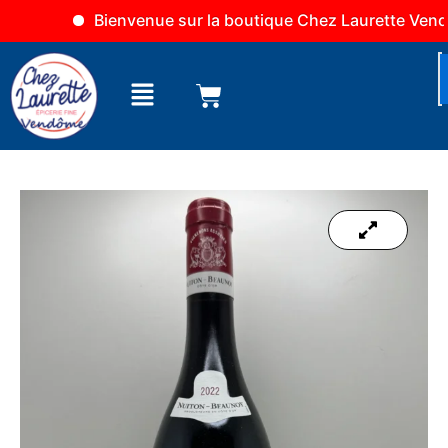
Aller
Bienvenue sur la boutique Chez Laurette Vendôme
au
contenu
Menu