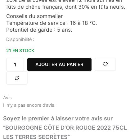
fûts de chêne français, dont 30% en fûts neufs.
Conseils du sommelier
Température de service : 16 à 18 °C.
Potentiel de garde : 5 ans.
quantité
Disponibilité :
de
21 EN STOCK
BOURGOGNE
CÔTE
D'OR
AJOUTER AU PANIER
ROUGE
2022
75CL
LES
TERRES
Avis
SECRÈTES
Il n’y a pas encore d’avis.
Soyez le premier à laisser votre avis sur
“BOURGOGNE CÔTE D’OR ROUGE 2022 75CL
LES TERRES SECRÈTES”