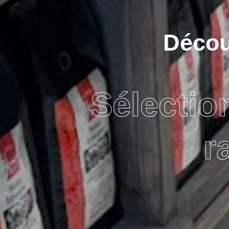
Découv
Sélectio
r