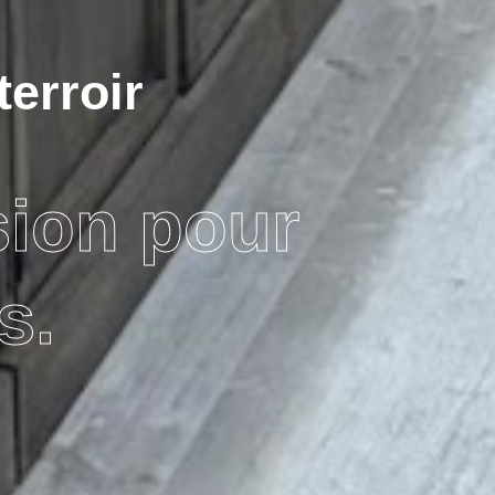
terroir
sion pour
s.