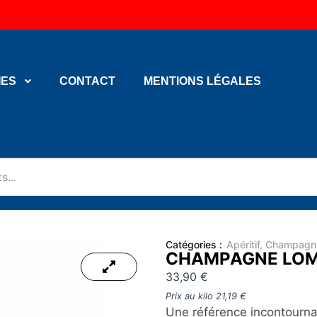
IES
CONTACT
MENTIONS LÉGALES
Catégories :
Apéritif
,
Champagn
CHAMPAGNE LOM
33,90
€
Prix au kilo
21,19
€
Une référence incontourna