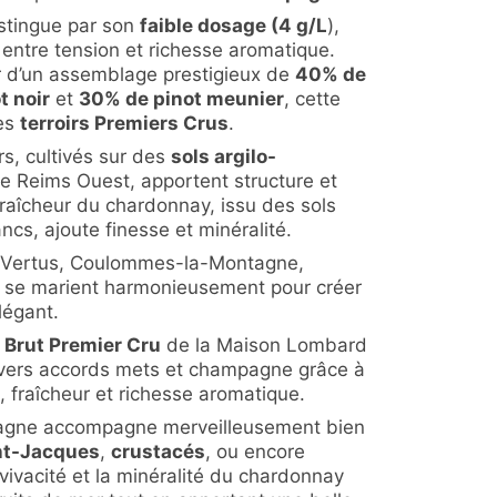
stingue par son
faible dosage (4 g/L
),
e entre tension et richesse aromatique.
ir d’un assemblage prestigieux de
40% de
t noir
et
30% de pinot meunier
, cette
des
terroirs Premiers Crus
.
rs, cultivés sur des
sols argilo-
 Reims Ouest, apportent structure et
fraîcheur du chardonnay, issu des sols
ncs, ajoute finesse et minéralité.
, Vertus, Coulommes-la-Montagne,
 se marient harmonieusement pour créer
légant.
 Brut Premier Cru
de la Maison Lombard
ivers accords mets et champagne grâce à
, fraîcheur et richesse aromatique.
gne accompagne merveilleusement bien
int-Jacques
,
crustacés
, ou encore
 vivacité et la minéralité du chardonnay