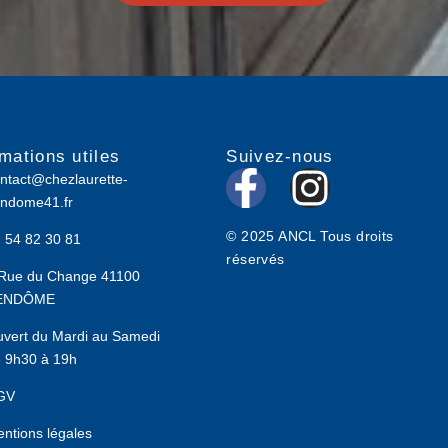
rmations utiles
Suivez-nous
F
I
ntact@chezlaurette-
ndome41.fr
a
n
© 2025 ANCL Tous droits
 54 82 30 81
c
s
réservés
Rue du Change 41100
e
t
ENDÔME
b
a
vert du Mardi au Samedi
 9h30 à 19h
o
g
GV
o
r
ntions légales