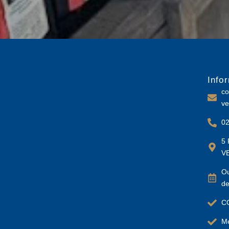
Info
co
ve
02
5 
V
Ou
de
C
Me