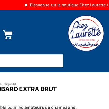
Bienvenue sur la boutique Chez Laurette Vendôme
e
,
Digestif
BARD EXTRA BRUT
ble pour les
amateurs de champagne.