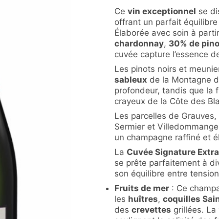
Ce
vin exceptionnel
se di
offrant un parfait équilibr
Élaborée avec soin à part
chardonnay
,
30% de pino
cuvée capture l’essence 
Les pinots noirs et meunie
sableux
de la Montagne de
profondeur, tandis que la 
crayeux de la Côte des Bla
Les parcelles de Grauves
Sermier et Villedommange
un champagne raffiné et é
La
Cuvée Signature Extra
se prête parfaitement à d
son équilibre entre tension
Fruits de mer
: Ce champa
les
huîtres
,
coquilles Sa
des
crevettes
grillées. La