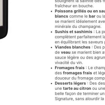
soulignent la salinité des 
fraîcheur en bouche.
Poissons grillés ou en sa
blancs
comme le
bar
ou l
se marient idéalement avec
minérale du champagne.
Sushis et sashimis
: La p
complètent parfaitement l
en équilibrant les saveur
Viandes blanches
: Des p
de
veau
se marient bien 
sauce légère ou des agrume
vivacité du vin.
Fromages frais
: Le cham
des
fromages frais
et lég
douceur du fromage complè
Desserts légers
: Des des
une
tarte au citron
ou un
belle façon de terminer u
Signature, sans alourdir l