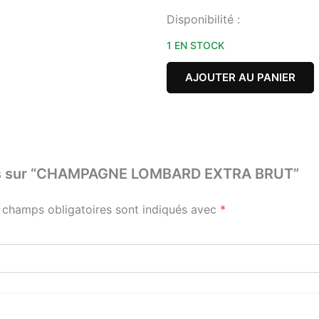
quantité
Disponibilité :
de
CHAMPAGNE
1 EN STOCK
LOMBARD
EXTRA
AJOUTER AU PANIER
BRUT
 avis sur “CHAMPAGNE LOMBARD EXTRA BRUT”
 champs obligatoires sont indiqués avec
*