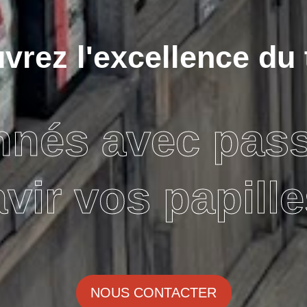
rez l'excellence du 
nnés avec pas
avir vos papille
NOUS CONTACTER