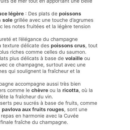
fruits de mer tout en apportant une belle
uce légère
: Des plats de
poissons
a
sole
grillée avec une touche d’agrumes
 les notes fruitées et la légère tension
ureté et l’élégance du champagne
a texture délicate des
poissons crus
, tout
s plus riches comme celles du saumon.
lats plus délicats à base de
volaille
ou
avec ce champagne, surtout avec une
s qui soulignent la fraîcheur et la
pagne accompagne aussi très bien
ers comme le
chèvre
ou la
ricotta
, où la
te la fraîcheur du vin.
serts peu sucrés à base de fruits, comme
e
pavlova aux fruits rouges
, sont une
n repas en harmonie avec la Cuvée
a finale fraîche du champagne.