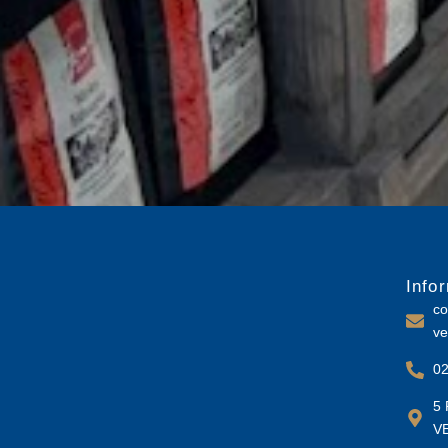
Info
co
ve
02
5 
V