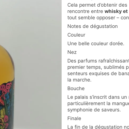
Cela permet d’obtenir des p
rencontre entre
whisky et
tout semble opposer – cons
Notes de dégustation
Couleur
Une belle couleur dorée.
Nez
Des parfums rafraîchissant
premier temps, sublimés pa
senteurs exquises de ban
la marche.
Bouche
Le palais s’inscrit dans un r
particulièrement la mangue
symphonie de saveurs.
Finale
La fin de la dégustation no