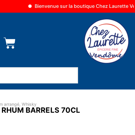
Bienvenue sur la boutique Chez Laurette Vendôme
m arrangé
,
Whisky
 RHUM BARRELS 70CL