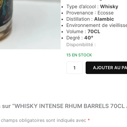
Type d’alcool :
Whisky
Provenance : Ecosse
Distillation :
Alambic
Environnement de vieillis
Volume :
70CL
Degré :
40°
quantité
Disponibilité :
de
WHISKY
15 EN STOCK
INTENSE
RHUM
AJOUTER AU PA
BARRELS
70CL
AIKAN
 avis sur “WHISKY INTENSE RHUM BARRELS 70CL
 champs obligatoires sont indiqués avec
*