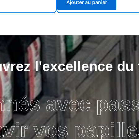
Ajouter au panier
rez l'excellence du 
nnés avec pas
avir vos papille