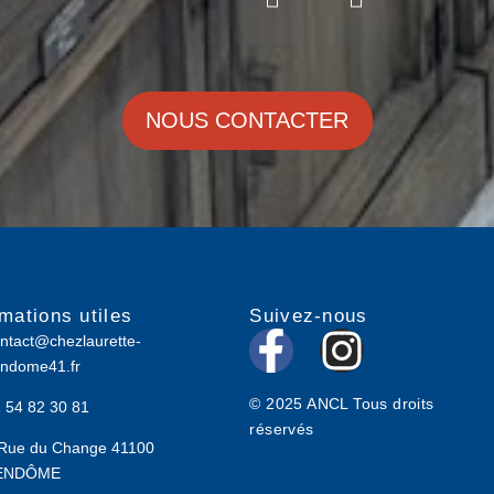
NOUS CONTACTER
rmations utiles
Suivez-nous
F
I
ntact@chezlaurette-
ndome41.fr
a
n
© 2025 ANCL Tous droits
 54 82 30 81
c
s
réservés
Rue du Change 41100
e
t
ENDÔME