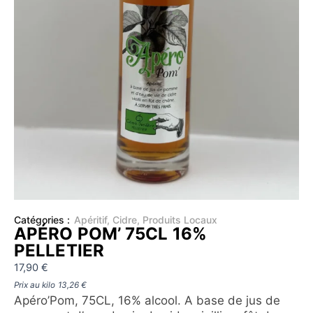
Catégories :
Apéritif
,
Cidre
,
Produits Locaux
APÉRO POM’ 75CL 16%
PELLETIER
17,90
€
Prix au kilo
13,26
€
Apéro’Pom, 75CL, 16% alcool. A base de jus de