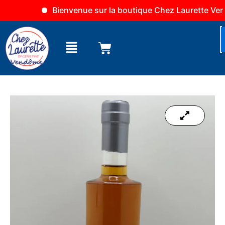
Aller
Bienvenue sur la boutique Chez Laurette Vendô
au
contenu
Menu