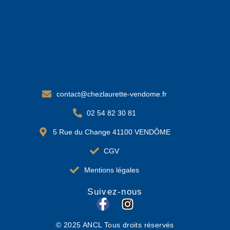
contact@chezlaurette-vendome.fr
02 54 82 30 81
5 Rue du Change 41100 VENDÔME
CGV
Mentions légales
Suivez-nous
F
I
a
n
© 2025 ANCL Tous droits réservés
c
s