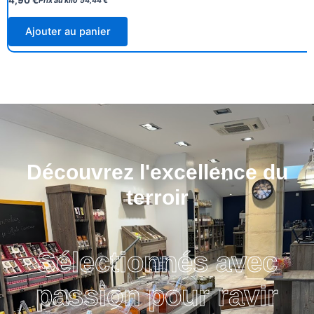
Prix au kilo
54,44
€
Ajouter au panier
Découvrez l'excellence du
terroir
Sélectionnés avec
passion pour ravir