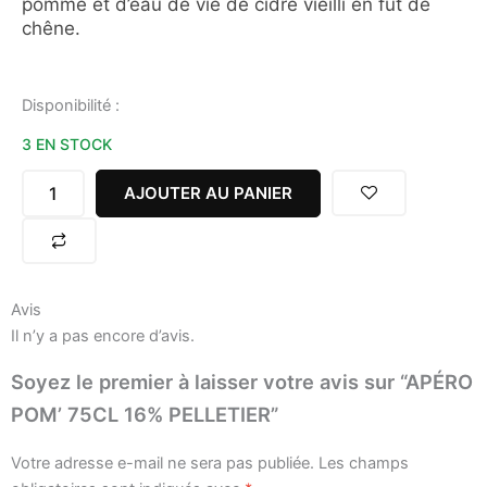
pomme et d’eau de vie de cidre vieilli en fût de
chêne.
quantité
Disponibilité :
de
3 EN STOCK
APÉRO
POM'
75CL
AJOUTER AU PANIER
16%
PELLETIER
Avis
Il n’y a pas encore d’avis.
Soyez le premier à laisser votre avis sur “APÉRO
POM’ 75CL 16% PELLETIER”
Votre adresse e-mail ne sera pas publiée.
Les champs