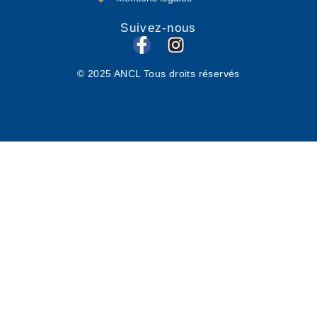
Suivez-nous
F
I
a
n
© 2025 ANCL Tous droits réservés
c
s
e
t
b
a
o
g
o
r
k
a
-
m
f