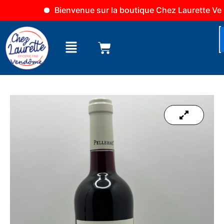
Aller
Bienvenue sur la boutique Chez Laurette Vendô
au
contenu
Menu