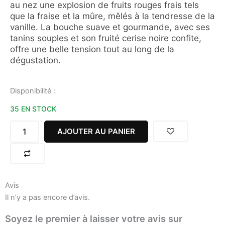
au nez une explosion de fruits rouges frais tels
que la fraise et la mûre, mêlés à la tendresse de la
vanille. La bouche suave et gourmande, avec ses
tanins souples et son fruité cerise noire confite,
offre une belle tension tout au long de la
dégustation.
quantité
Disponibilité :
de
35 EN STOCK
NECTAR
D'ÉTÉ
ROUGE
AJOUTER AU PANIER
9,5%
75CL
DOMAINE
DE
PELLEHAUT
Avis
Il n’y a pas encore d’avis.
Soyez le premier à laisser votre avis sur