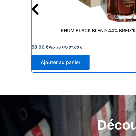
RHUM BLACK BLEND 44% BREIZ’I
58,90
€
Prix au kilo
31,00
€
Ajouter au panier
Découv