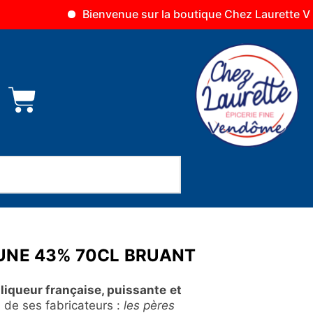
Bienvenue sur la boutique Chez Laurette Vendôme
UNE 43% 70CL BRUANT
liqueur française, puissante
et
m de ses fabricateurs :
les pères