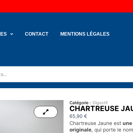
IES
CONTACT
MENTIONS LÉGALES
Catégorie :
Digestif
CHARTREUSE JA
65,90
€
Chartreuse Jaune est
une 
originale
, qui porte le no