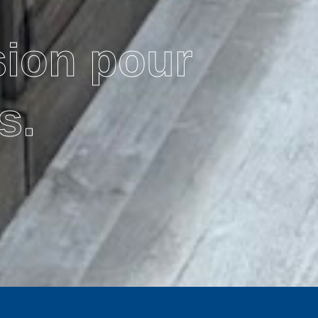
sion pour
s.