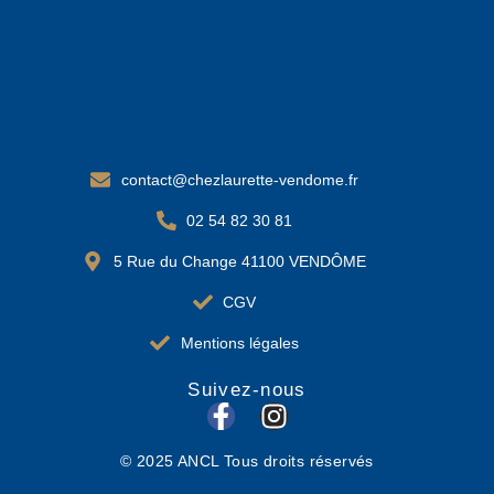
contact@chezlaurette-vendome.fr
02 54 82 30 81
5 Rue du Change 41100 VENDÔME
CGV
Mentions légales
Suivez-nous
F
I
a
n
© 2025 ANCL Tous droits réservés
c
s