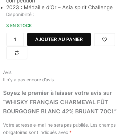
competition
2023 : Médaille d’Or – Asia spirit Challenge
quantité
Disponibilité :
de
3 EN STOCK
WHISKY
FRANÇAIS
CHARMEVAL
AJOUTER AU PANIER
FÛT
BOURGOGNE
BLANC
42%
BRUANT
Avis
70CL
Il n’y a pas encore d’avis.
Soyez le premier à laisser votre avis sur
“WHISKY FRANÇAIS CHARMEVAL FÛT
BOURGOGNE BLANC 42% BRUANT 70CL”
Votre adresse e-mail ne sera pas publiée.
Les champs
obligatoires sont indiqués avec
*