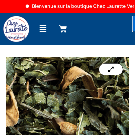
Aller
Bienvenue sur la boutique Chez Laurette Vendôm
au
contenu
Menu