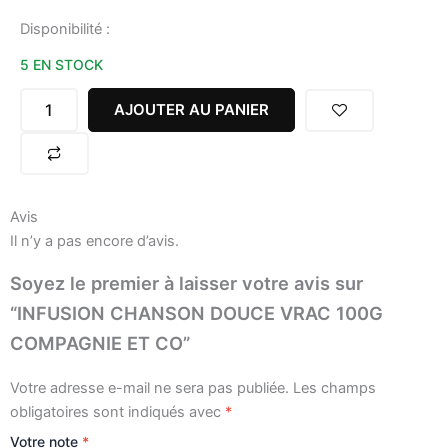
quantité
Disponibilité :
de
5 EN STOCK
INFUSION
CHANSON
DOUCE
AJOUTER AU PANIER
VRAC
100G
COMPAGNIE
ET
CO
Avis
Il n’y a pas encore d’avis.
Soyez le premier à laisser votre avis sur
“INFUSION CHANSON DOUCE VRAC 100G
COMPAGNIE ET CO”
Votre adresse e-mail ne sera pas publiée.
Les champs
obligatoires sont indiqués avec
*
Votre note
*