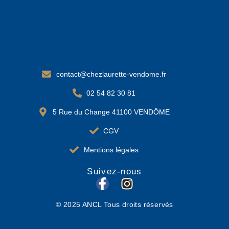
contact@chezlaurette-vendome.fr
02 54 82 30 81
5 Rue du Change 41100 VENDÔME
CGV
Mentions légales
Suivez-nous
F
I
a
n
© 2025 ANCL Tous droits réservés
c
s
e
t