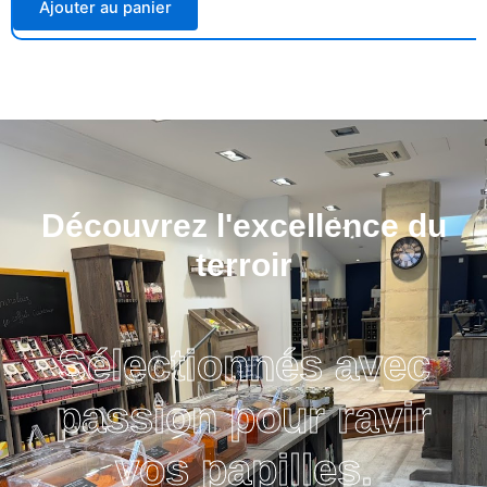
Ajouter au panier
Découvrez l'excellence du
terroir
Sélectionnés avec
passion pour ravir
vos papilles.