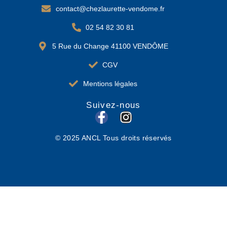
contact@chezlaurette-vendome.fr
02 54 82 30 81
5 Rue du Change 41100 VENDÔME
CGV
Mentions légales
Suivez-nous
F
I
a
n
© 2025 ANCL Tous droits réservés
c
s
e
t
b
a
o
g
o
r
k
a
-
m