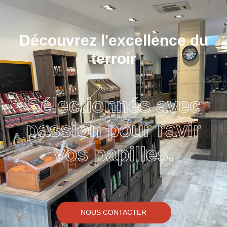
Découvrez l'excellence du
terroir
Sélectionnés avec
passion pour ravir
vos papilles.
NOUS CONTACTER