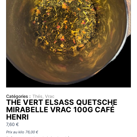
Catégories :
Thés
,
Vrac
THE VERT ELSASS QUETSCHE
MIRABELLE VRAC 100G CAFÉ
HENRI
7,60
€
Prix au kilo
76,00
€