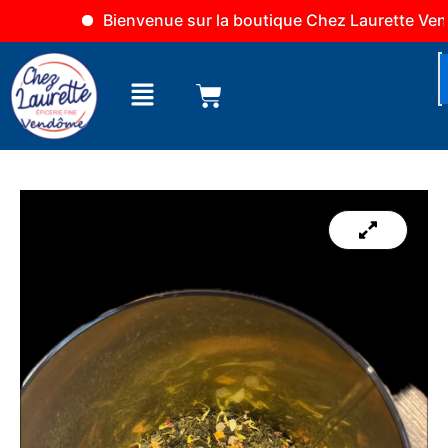
Aller
Bienvenue sur la boutique Chez Laurette Vendôm
au
contenu
Menu