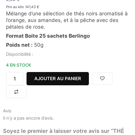
Prix au kilo
141,43
€
Mélange d’une sélection de thés noirs aromatisé à
l’orange, aux amandes, et à la pêche avec des
pétales de rose.
Format Boite 25 sachets Berlingo
Poids net :
50g
quantité
Disponibilité :
de
4 EN STOCK
THÉ
NOIR
SHÉHÉRAZADE
AJOUTER AU PANIER
COMPAGNIE
COLONIALE
25
SACHETS
Avis
Il n’y a pas encore d’avis.
Soyez le premier à laisser votre avis sur “THÉ