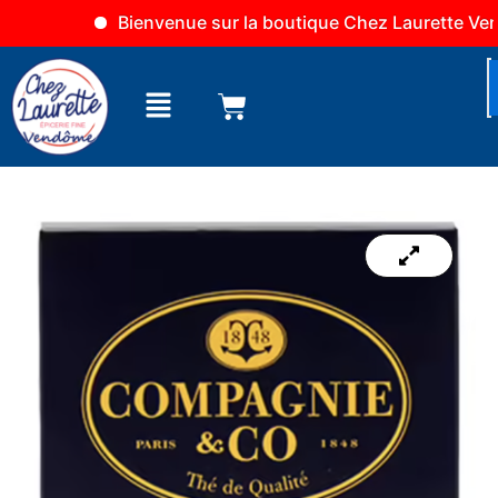
Aller
Bienvenue sur la boutique Chez Laurette Vendô
au
contenu
Menu