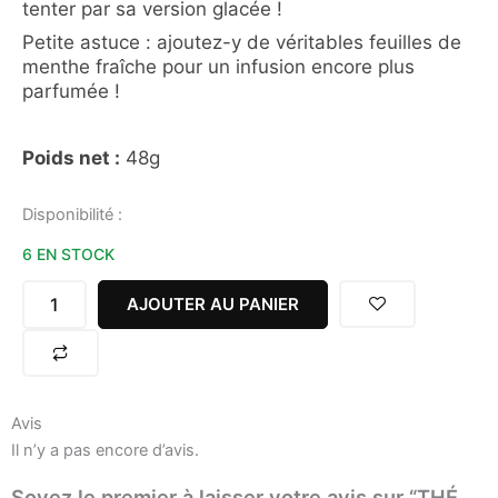
tenter par sa version glacée !
Petite astuce : ajoutez-y de véritables feuilles de
menthe fraîche pour un infusion encore plus
parfumée !
Poids net :
48g
quantité
Disponibilité :
de
6 EN STOCK
THÉ
GLACÉ
MENTHE
AJOUTER AU PANIER
VERTE
6
SACHETS
Avis
Il n’y a pas encore d’avis.
Soyez le premier à laisser votre avis sur “THÉ