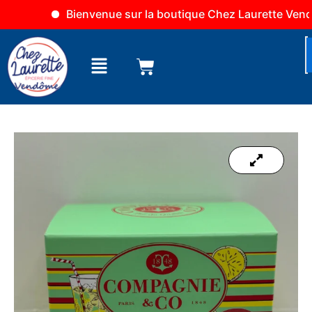
Aller
Bienvenue sur la boutique Chez Laurette Vendôme
au
contenu
Menu