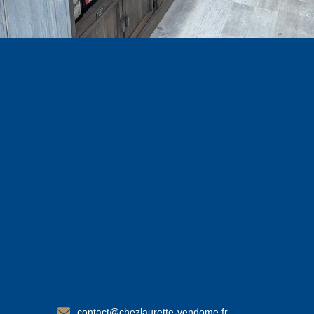
contact@chezlaurette-vendome.fr