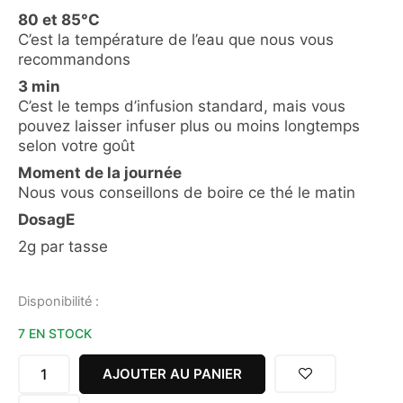
80 et 85°C
C’est la température de l’eau que nous vous
recommandons
3 min
C’est le temps d’infusion standard, mais vous
pouvez laisser infuser plus ou moins longtemps
selon votre goût
Moment de la journée
Nous vous conseillons de boire ce thé le matin
DosagE
2g par tasse
quantité
Disponibilité :
de
7 EN STOCK
THÉ
VERT
YUNNAN
AJOUTER AU PANIER
100G