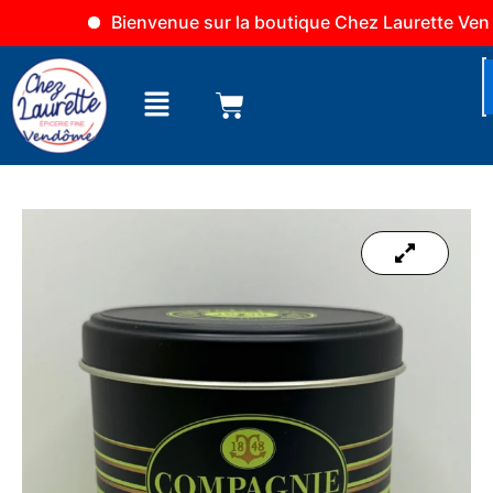
Aller
Bienvenue sur la boutique Chez Laurette Vendôm
au
contenu
Menu