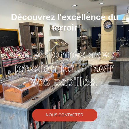
Découvrez l'excellence du
terroir
Sélectionnés avec
passion pour ravir
vos papilles.
NOUS CONTACTER