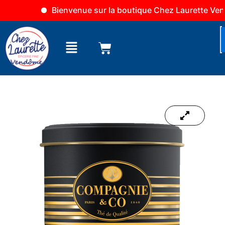
Aller
Bienvenue sur la boutique Chez Laurette Vendôm
au
contenu
Menu