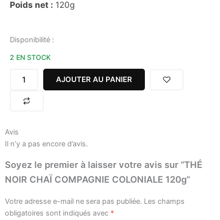
Poids net :
120g
quantité
Disponibilité :
de
2 EN STOCK
THÉ
NOIR
CHAÏ
AJOUTER AU PANIER
COMPAGNIE
COLONIALE
120g
Avis
Il n’y a pas encore d’avis.
Soyez le premier à laisser votre avis sur “THÉ
NOIR CHAÏ COMPAGNIE COLONIALE 120g”
Votre adresse e-mail ne sera pas publiée.
Les champs
obligatoires sont indiqués avec
*