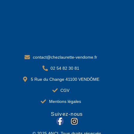
contact@chezlaurette-vendome.fr
02 54 82 30 81
5 Rue du Change 41100 VENDÔME
CGV
Mentions légales
Suivez-nous
F
I
a
n
© 2025 ANCL Tous droits réservés