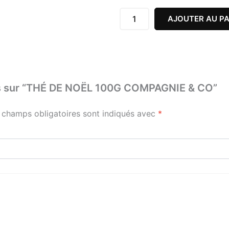
DE
NOËL
AJOUTER AU PA
100G
COMPAGNIE
&
CO
avis sur “THÉ DE NOËL 100G COMPAGNIE & CO”
 champs obligatoires sont indiqués avec
*