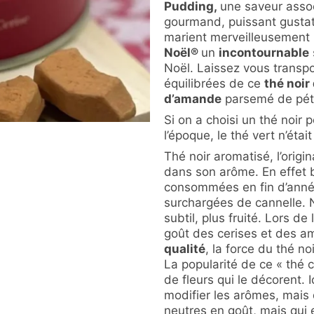
Pudding,
une saveur assoc
gourmand, puissant gustat
marient merveilleusement 
Noël
®
un
incontournable
Noël. Laissez vous transpo
équilibrées de ce
thé noir
d’amande
parsemé de péta
Si on a choisi un thé noir
l’époque, le thé vert n’étai
Thé noir aromatisé, l’orig
dans son arôme. En effet
consommées en fin d’anné
surchargées de cannelle. 
subtil, plus fruité. Lors de
goût des cerises et des a
qualité
, la force du thé no
La popularité de ce « thé 
de fleurs qui le décorent. 
modifier les arômes, mais 
neutres en goût, mais qui 