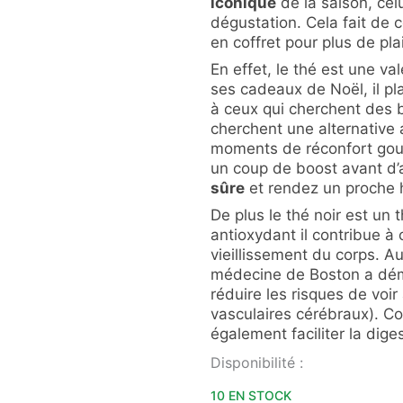
iconique
de la saison, cel
dégustation. Cela fait de c
en coffret pour plus de plai
En effet, le thé est une v
ses cadeaux de Noël, il pl
à ceux qui cherchent des 
cherchent une alternative 
moments de réconfort gou
un coup de boost avant d’a
sûre
et rendez un proche 
De plus le thé noir est un
antioxydant il contribue à c
vieillissement du corps. Au
médecine de Boston a dém
réduire les risques de voi
vasculaires cérébraux). 
également faciliter la diges
quantité
Disponibilité :
de
THÉ
10 EN STOCK