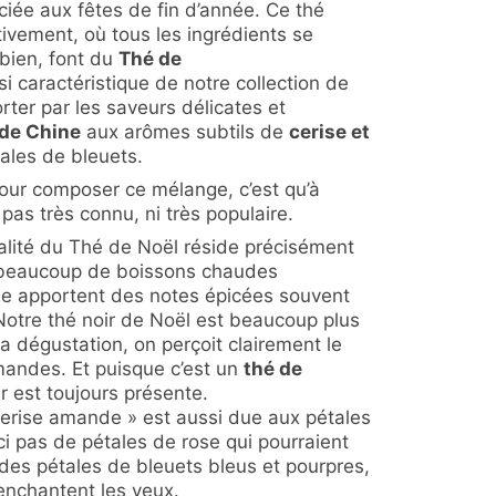
iée aux fêtes de fin d’année. Ce thé
ivement, où tous les ingrédients se
bien, font du
Thé de
si caractéristique de notre collection de
rter par les saveurs délicates et
 de Chine
aux arômes subtils de
cerise et
les de bleuets.
 pour composer ce mélange, c’est qu’à
t pas très connu, ni très populaire.
inalité du Thé de Noël réside précisément
 beaucoup de boissons chaudes
e apportent des notes épicées souvent
Notre thé noir de Noël est beaucoup plus
 la dégustation, on perçoit clairement le
mandes. Et puisque c’est un
thé de
ir est toujours présente.
cerise amande » est aussi due aux pétales
Ici pas de pétales de rose qui pourraient
des pétales de bleuets bleus et pourpres,
enchantent les yeux.