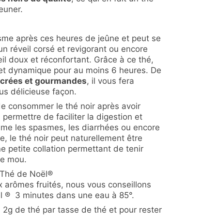
jeuner.
isme après ces heures de jeûne et peut se
n réveil corsé et revigorant ou encore
il doux et réconfortant. Grâce à ce thé,
é et dynamique pour au moins 6 heures. De
ucrées et gourmandes
, il vous fera
us délicieuse façon.
de consommer le thé noir après avoir
 permettre de faciliter la digestion et
mme les spasmes, les diarrhées ou encore
e, le thé noir peut naturellement être
e petite collation permettant de tenir
de mou.
 Thé de Noël®
ux arômes fruités, nous vous conseillons
ël ® 3 minutes dans une eau à 85°.
g de thé par tasse de thé et pour rester