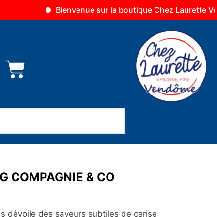
Bienvenue sur la boutique Chez Laurette Vendôme
0G COMPAGNIE & CO
us dévoile des saveurs subtiles de cerise