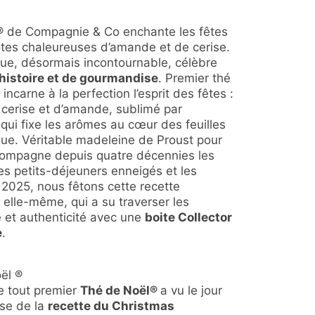
® de Compagnie & Co enchante les fêtes
otes chaleureuses d’amande et de cerise.
ue, désormais incontournable, célèbre
histoire et de gourmandise
. Premier thé
incarne à la perfection l’esprit des fêtes :
 cerise et d’amande, sublimé par
 qui fixe les arômes au cœur des feuilles
que. Véritable madeleine de Proust pour
ccompagne depuis quatre décennies les
 les petits-déjeuners enneigés et les
 2025, nous fêtons cette recette
 elle-même, qui a su traverser les
 et authenticité avec une
boite Collector
e
.
ël ®
e tout premier
Thé de Noël
®
a vu le jour
ase de la
recette du Christmas