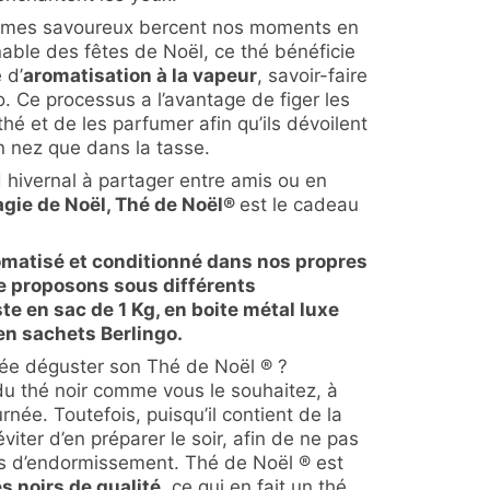
rômes savoureux bercent nos moments en
nable des fêtes de Noël, ce thé bénéficie
 d’
aromatisation à la vapeur
, savoir-faire
 Ce processus a l’avantage de figer les
thé et de les parfumer afin qu’ils dévoilent
n nez que dans la tasse.
id hivernal à partager entre amis ou en
agie de Noël, Thé de Noël
®
est le cadeau
romatisé et conditionné dans nos propres
le proposons sous différents
te en sac de 1 Kg, en boite métal luxe
en sachets Berlingo.
ée déguster son Thé de Noël ® ?
 thé noir comme vous le souhaitez, à
née. Toutefois, puisqu’il contient de la
iter d’en préparer le soir, afin de ne pas
sus d’endormissement. Thé de Noël ® est
s noirs de qualité
, ce qui en fait un thé