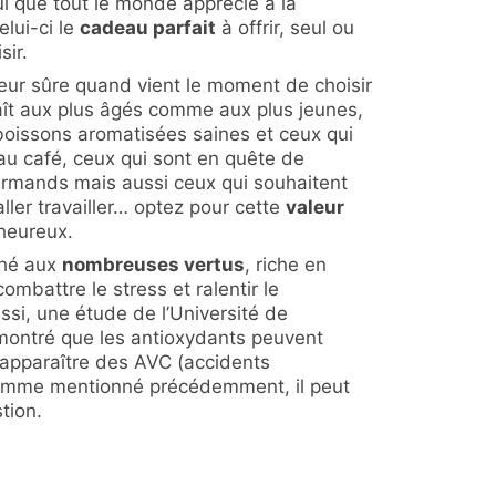
ui que tout le monde apprécie à la
elui-ci le
cadeau parfait
à offrir, seul ou
sir.
aleur sûre quand vient le moment de choisir
aît aux plus âgés comme aux plus jeunes,
boissons aromatisées saines et ceux qui
au café, ceux qui sont en quête de
rmands mais aussi ceux qui souhaitent
ller travailler… optez pour cette
valeur
heureux.
 thé aux
nombreuses vertus
, riche en
ombattre le stress et ralentir le
ssi, une étude de l’Université de
ontré que les antioxydants peuvent
r apparaître des AVC (accidents
Comme mentionné précédemment, il peut
tion.