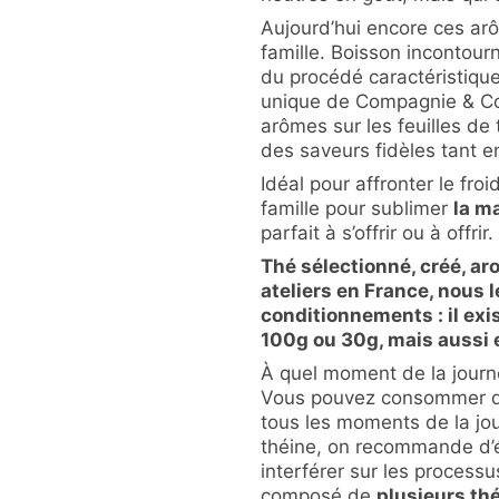
Aujourd’hui encore ces a
famille. Boisson incontour
du procédé caractéristique
unique de Compagnie & Co.
arômes sur les feuilles de 
des saveurs fidèles tant e
Idéal pour affronter le fro
famille pour sublimer
la m
parfait à s’offrir ou à offrir.
Thé sélectionné, créé, a
ateliers en France, nous 
conditionnements : il exis
100g ou 30g, mais aussi 
À quel moment de la journ
Vous pouvez consommer du
tous les moments de la jour
théine, on recommande d’év
interférer sur les proces
composé de
plusieurs thé