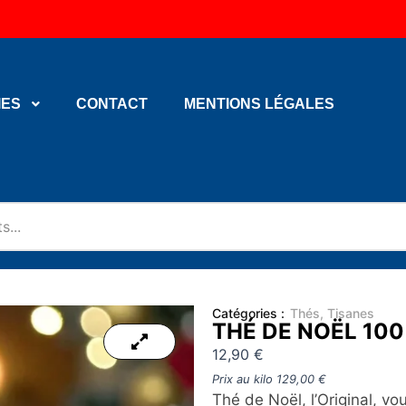
IES
CONTACT
MENTIONS LÉGALES
Catégories :
Thés
,
Tisanes
THÉ DE NOËL 10
12,90
€
Prix au kilo
129,00
€
Thé de Noël, l’Original, vo