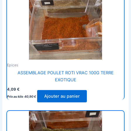
Epices
ASSEMBLAGE POULET ROTI VRAC 100G TERRE
EXOTIQUE
4,09
€
Ajouter au panier
Prix au kilo
40,90
€