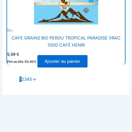
Bio
CAFE GRAINS BIO PEROU TROPICAL PARADISE VRAC
100G CAFÉ HENRI
5,59
€
Ajouter au panier
Prix au kilo
55,90
€
1
2
3
4
5
→