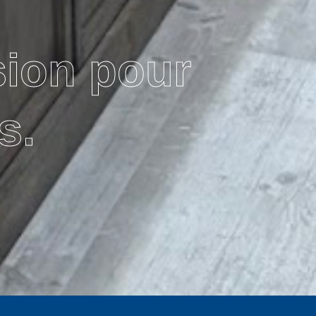
sion pour
s.