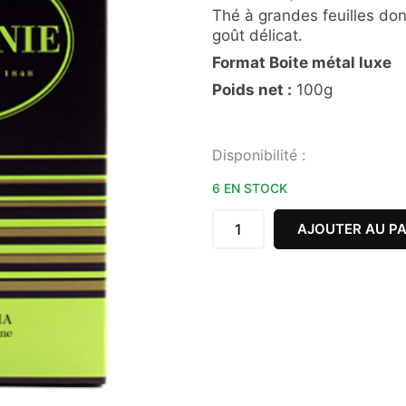
Thé à grandes feuilles donn
goût délicat.
Format Boite métal luxe
Poids net :
100g
quantité
Disponibilité :
de
THÉ
6 EN STOCK
VERT
SENCHA
AJOUTER AU PA
COMPAGNIE
COLONIALE
90g