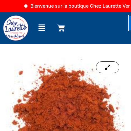
Aller
Bienvenue sur la boutique Chez Laurette Vendôm
au
contenu
Menu