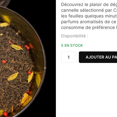
Découvrez le plaisir de dé
cannelle sélectionné par Ca
les feuilles quelques minut
parfums aromatisés de ce t
consomme de préférence l’a
quantité
Disponibilité :
de
THE
5 EN STOCK
ELSASS
QUETSCHE
AJOUTER AU PA
CANNELLE
VRAC
100G
CAFÉ
HENRI