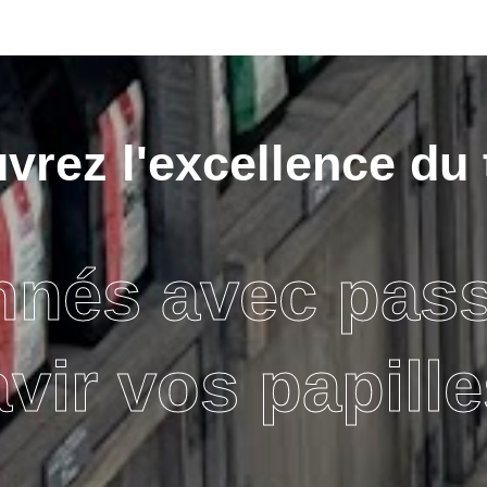
rez l'excellence du 
nnés avec pas
avir vos papille