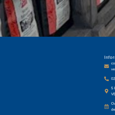
Info
co
ve
02
5 
V
Ou
de