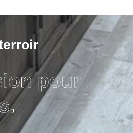
terroir
sion pour
s.