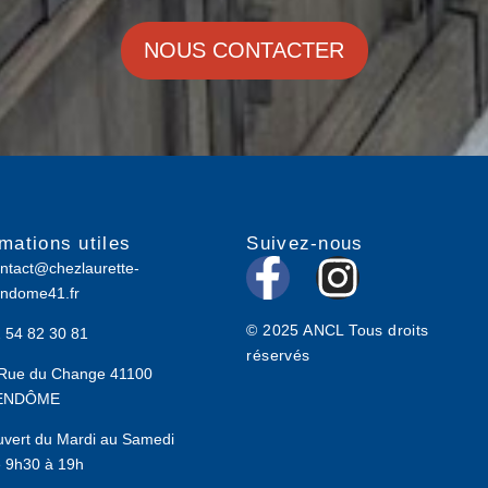
NOUS CONTACTER
rmations utiles
Suivez-nous
F
I
ntact@chezlaurette-
ndome41.fr
a
n
© 2025 ANCL Tous droits
 54 82 30 81
c
s
réservés
Rue du Change 41100
e
t
ENDÔME
b
a
vert du Mardi au Samedi
 9h30 à 19h