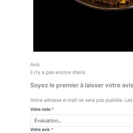
Avis
Il n’y a pas encore d’avis.
Soyez le premier à laisser votre
Votre adresse e-mail ne sera pas publiée.
Les
Votre note
*
Votre avis
*