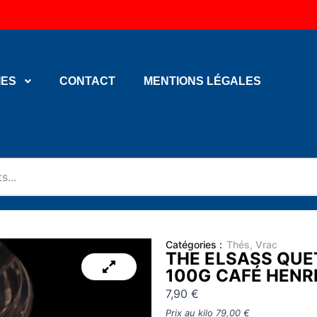
IES
CONTACT
MENTIONS LÉGALES
Catégories :
Thés
,
Vrac
THE ELSASS QU
100G CAFÉ HENR
7,90
€
Prix au kilo
79,00
€