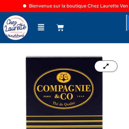
Aller
Bienvenue sur la boutique Chez Laurette Vendô
au
contenu
Menu