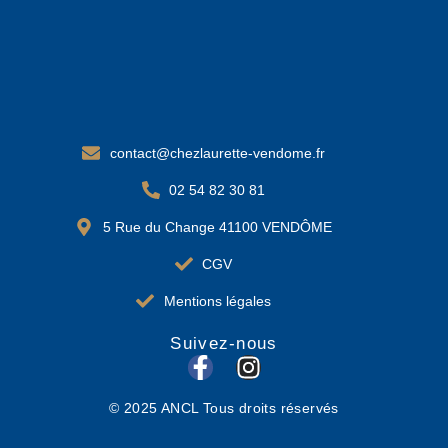
contact@chezlaurette-vendome.fr
02 54 82 30 81
5 Rue du Change 41100 VENDÔME
CGV
Mentions légales
Suivez-nous
F
I
a
n
© 2025 ANCL Tous droits réservés
c
s
e
t