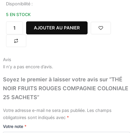
quantité
Disponibilité :
de
5 EN STOCK
THÉ
NOIR
FRUITS
AJOUTER AU PANIER
ROUGES
COMPAGNIE
COLONIALE
25
SACHETS
Avis
Il n’y a pas encore d’avis.
Soyez le premier à laisser votre avis sur “THÉ
NOIR FRUITS ROUGES COMPAGNIE COLONIALE
25 SACHETS”
Votre adresse e-mail ne sera pas publiée.
Les champs
obligatoires sont indiqués avec
*
Votre note
*