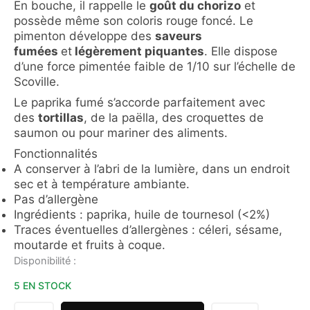
En bouche, il rappelle le
goût du chorizo
et
possède même son coloris rouge foncé. Le
pimenton développe des
saveurs
fumées
et
légèrement piquantes
. Elle dispose
d’une force pimentée faible de 1/10 sur l’échelle de
Scoville.
Le paprika fumé s’accorde parfaitement avec
des
tortillas
, de la paëlla, des croquettes de
saumon ou pour mariner des aliments.
Fonctionnalités
A conserver à l’abri de la lumière, dans un endroit
sec et à température ambiante.
Pas d’allergène
Ingrédients : paprika, huile de tournesol (<2%)
Traces éventuelles d’allergènes : céleri, sésame,
moutarde et fruits à coque.
quantité
Disponibilité :
de
5 EN STOCK
PAPRIKA
FUMÉ