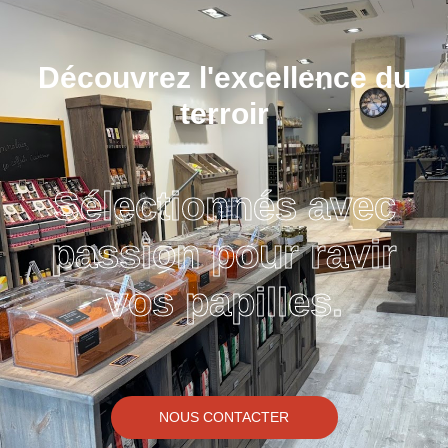
Découvrez l'excellence du
terroir
Sélectionnés avec
passion pour ravir
vos papilles.
NOUS CONTACTER