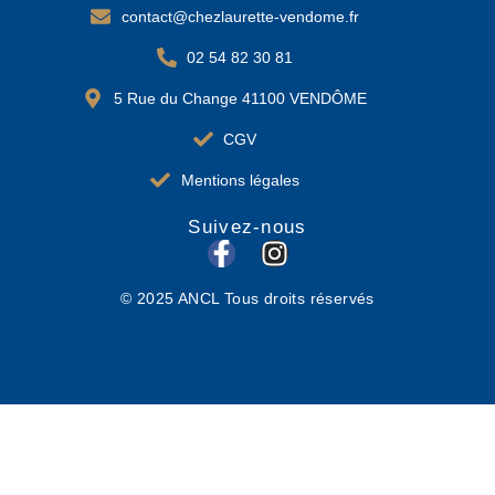
contact@chezlaurette-vendome.fr
02 54 82 30 81
5 Rue du Change 41100 VENDÔME
CGV
Mentions légales
Suivez-nous
F
I
a
n
© 2025 ANCL Tous droits réservés
c
s
e
t
b
a
o
g
o
r
k
a
-
m