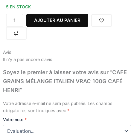
de
5 EN STOCK
CAFE
GRAINS
MÉLANGE
AJOUTER AU PANIER
ITALIEN
VRAC
100G
CAFÉ
HENRI
Avis
Il n’y a pas encore d’avis.
Soyez le premier à laisser votre avis sur “CAFE
GRAINS MÉLANGE ITALIEN VRAC 100G CAFÉ
HENRI”
Votre adresse e-mail ne sera pas publiée.
Les champs
obligatoires sont indiqués avec
*
Votre note
*