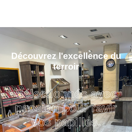
Découvrez l'excellence du
terroir
Sélectionnés avec
passion pour ravir
vos papilles.