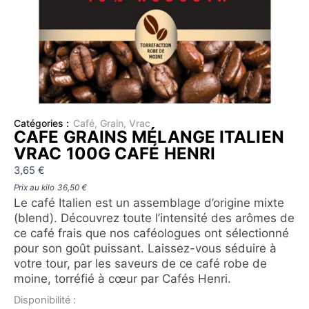
Catégories :
Café
,
Grain
,
Vrac
CAFE GRAINS MÉLANGE ITALIEN
VRAC 100G CAFÉ HENRI
3,65
€
Prix au kilo
36,50
€
Le café Italien est un assemblage d’origine mixte
(blend). Découvrez toute l’intensité des arômes de
ce café frais que nos caféologues ont sélectionné
pour son goût puissant. Laissez-vous séduire à
votre tour, par les saveurs de ce café robe de
moine, torréfié à cœur par Cafés Henri.
quantité
Disponibilité :