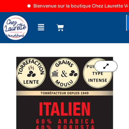
Aller
Bienvenue sur la boutique Chez Laurette Vend
au
contenu
Menu