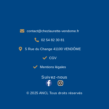
contact@chezlaurette-vendome.fr
02 54 82 30 81
5 Rue du Change 41100 VENDÔME
CGV
Mentions légales
Suivez-nous
F
I
a
n
© 2025 ANCL Tous droits réservés
c
s
e
t
b
a