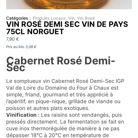
Catégories :
Produits Locaux
,
Vin
,
Vin Rosé
VIN ROSÉ DEMI SEC VIN DE PAYS
75CL NORGUET
7,90
€
Prix au kilo
5,98
€
Cabernet Rosé Demi-
Sec
Le somptueux vin Cabernet Rosé Demi-Sec IGP
Val de Loire du Domaine du Four à Chaux est
simple, friand, gourmand et très apprécié à
l’apéritif, en pique-nique, grillade de viande ou
poisson et autres plats exotiques.
Vinification :
Les raisins sont vendangés, puis
pressés directement. La fermentation se fait en
cuve inox thermorégulée de manière à ne pas
dépasser 18°C à 20°C en température de