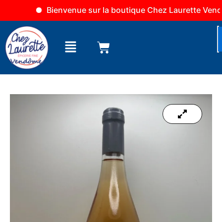
Aller
Bienvenue sur la boutique Chez Laurette Vendôme
au
contenu
Menu