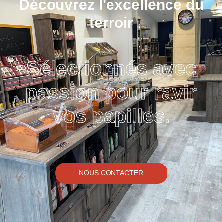
Découvrez l'excellence du
terroir
Sélectionnés avec
passion pour ravir
vos papilles.
NOUS CONTACTER