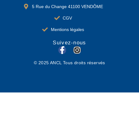
5 Rue du Change 41100 VENDÔME
CGV
Mentions légales
Suivez-nous
F
I
a
n
© 2025 ANCL Tous droits réservés
c
s
e
t
b
a
o
g
o
r
k
a
-
m
f