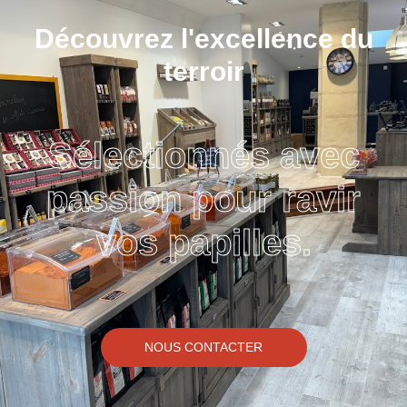
Découvrez l'excellence du
terroir
Sélectionnés avec
passion pour ravir
vos papilles.
NOUS CONTACTER