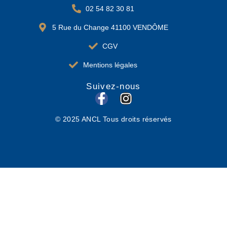
02 54 82 30 81
5 Rue du Change 41100 VENDÔME
CGV
Mentions légales
Suivez-nous
F
I
a
n
© 2025 ANCL Tous droits réservés
c
s
e
t
b
a
o
g
o
r
k
a
-
m
f