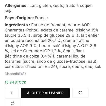
Allergènes :
Lait, gluten, œufs, fruits à coque,
soja
Pays d’origine:
France
Ingrédients :
Farine de froment, beurre AOP
Charentes-Poitou, éclats de caramel d’Isigny 15%
(sucre 35,5 %, sirop de glucose 29,6 %, lait entier
en poudre reconstitué 20,7 %, crème fraîche
d’Isigny AOP 9 %, beurre salé d’Isigny A.O.P. 3,6
%, sel de Guérande IGP 1,2 %, émulsifiant
(lécithine de colza 0,4 %)), caramel liquide
(caramel (sucre, sirop de glucose-fructose, eau),
correcteur d’acidité : E 524), sucre, oeufs, eau, sel.
quantité
Disponibilité :
de
10 EN STOCK
SABLÉS
CARAMEL
BEURRE
AJOUTER AU PANIER
SALÉ
115G