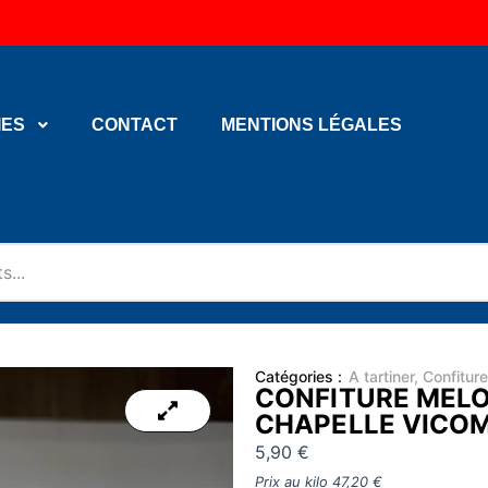
IES
CONTACT
MENTIONS LÉGALES
Catégories :
A tartiner
,
Confiture
CONFITURE MELO
CHAPELLE VICO
5,90
€
Prix au kilo
47,20
€