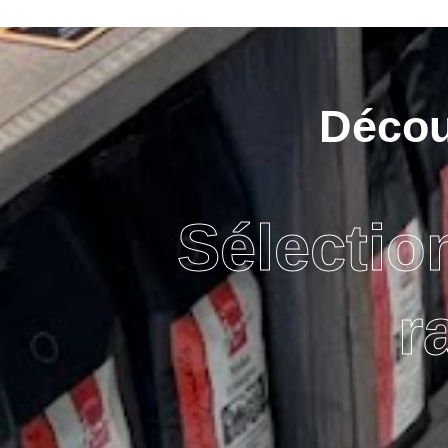
Découv
Sélectio
r