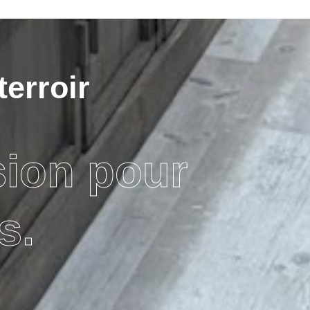
terroir
sion pour
s.