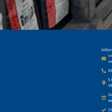
Info
co
ve
02
5 
V
Ou
de
C