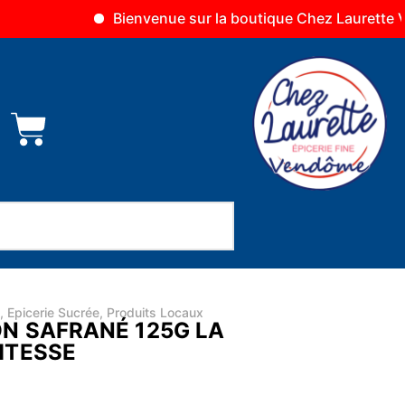
Bienvenue sur la boutique Chez Laurette Vendôme
,
Epicerie Sucrée
,
Produits Locaux
N SAFRANÉ 125G LA
MTESSE