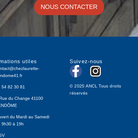
NOUS CONTACTER
rmations utiles
Suivez-nous
F
I
ntact@chezlaurette-
ndome41.fr
a
n
© 2025 ANCL Tous droits
 54 82 30 81
c
s
réservés
Rue du Change 41100
e
t
ENDÔME
b
a
vert du Mardi au Samedi
 9h30 à 19h
o
g
GV