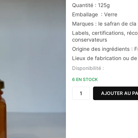
Quantité :
125g
Emballage : Verre
Marques : le safran de cla
Labels, certifications, ré
conservateurs
Origine des ingrédients : 
Lieux de fabrication ou de
quantité
Disponibilité :
de
CONFITURE
6 EN STOCK
MELON
SAFRANÉ
AJOUTER AU PA
125G
LA
CHAPELLE
VICOMTESSE