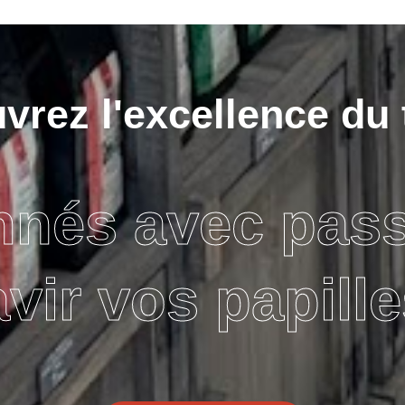
rez l'excellence du 
nnés avec pas
avir vos papille