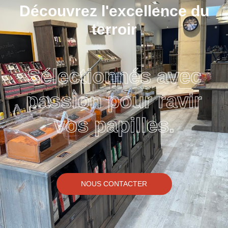
Découvrez l'excellence du
terroir
Sélectionnés avec
passion pour ravir
vos papilles.
NOUS CONTACTER