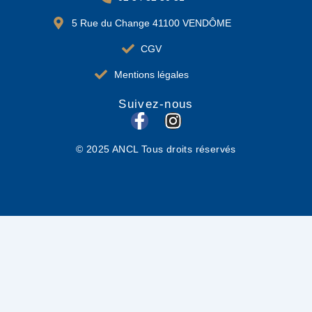
5 Rue du Change 41100 VENDÔME
CGV
Mentions légales
Suivez-nous
F
I
a
n
© 2025 ANCL Tous droits réservés
c
s
e
t
b
a
o
g
o
r
k
a
-
m
f