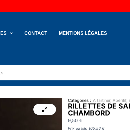
IES
CONTACT
MENTIONS LÉGALES
Catégories :
A tartiner
,
Apéritif
,
RILLETTES DE S
CHAMBORD
9,50
€
Prix au kilo
105,56
€