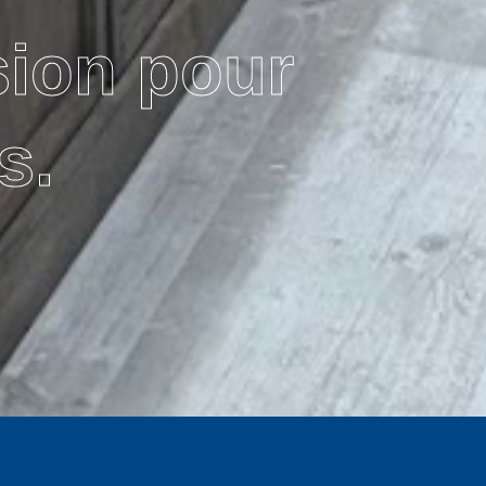
sion pour
s.