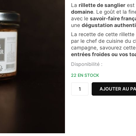
La
rillette de sanglier
est 
domaine
. Le goût et la fi
avec le
savoir-faire frança
une
dégustation authent
La recette de cette rillet
par le chef de cuisine du
campagne, savourez cett
entrées froides ou vos to
quantité
Disponibilité :
de
RILLETTES
22 EN STOCK
DE
SANGLIER
AJOUTER AU PA
90G
CHÂTEAU
DE
CHAMBORD