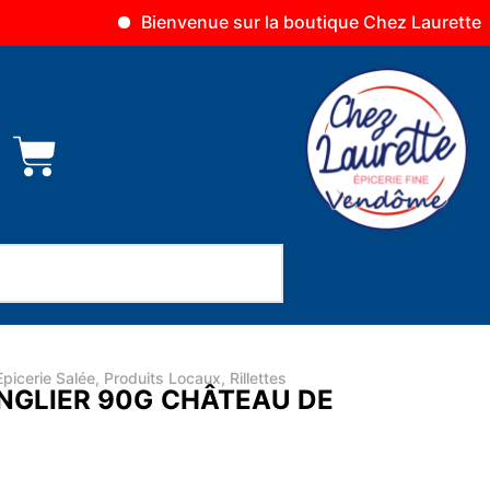
Bienvenue sur la boutique Chez Laurette Vendô
Epicerie Salée
,
Produits Locaux
,
Rillettes
ANGLIER 90G CHÂTEAU DE