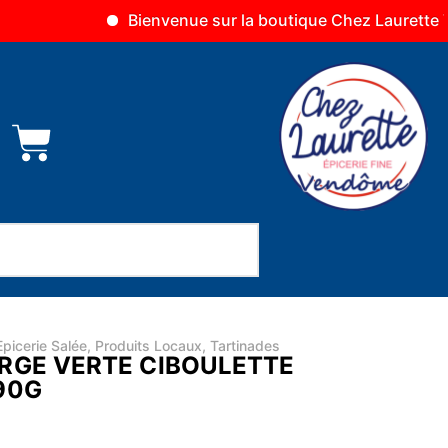
Bienvenue sur la boutique Chez Laurette Vendôme
Epicerie Salée
,
Produits Locaux
,
Tartinades
RGE VERTE CIBOULETTE
90G