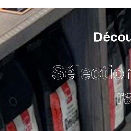
Découv
Sélectio
r