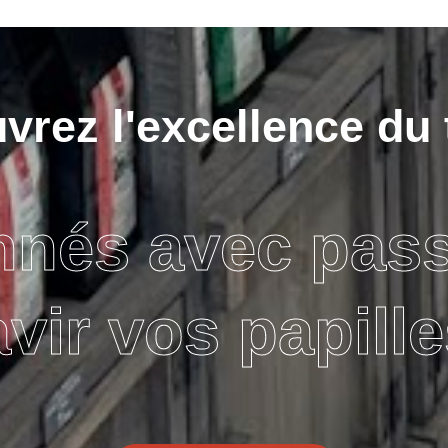
rez l'excellence du 
nnés avec pas
avir vos papille