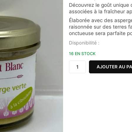
Découvrez le goût unique 
associées à la fraîcheur a
Élaborée avec des asperge
raisonnée sur des terres f
onctueuse sera parfaite pou
quantité
Disponibilité :
de
TARTINADE
16 EN STOCK
ASPERGE
VERTE
AJOUTER AU PA
CIBOULETTE
FERME
DU
CHAT
90G