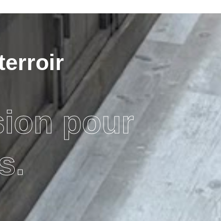
terroir
sion pour
s.