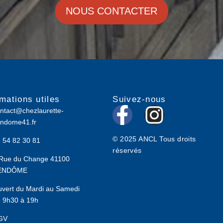
NOUS CONTACTER
rmations utiles
Suivez-nous
F
I
ntact@chezlaurette-
ndome41.fr
a
n
© 2025 ANCL Tous droits
 54 82 30 81
c
s
réservés
Rue du Change 41100
e
t
ENDÔME
b
a
vert du Mardi au Samedi
 9h30 à 19h
o
g
GV