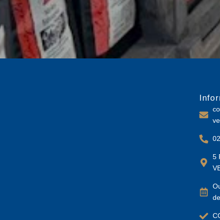
Info
co
ve
02
5 
V
Ou
de
C