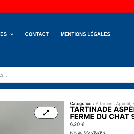
IES
CONTACT
MENTIONS LÉGALES
Catégories :
A tartiner
,
Apéritif
,
TARTINADE ASPE
FERME DU CHAT 
6,20
€
Prix au kilo
68,89
€