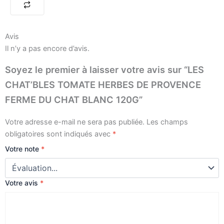
DE
PROVENCE
FERME
DU
Avis
CHAT
Il n’y a pas encore d’avis.
BLANC
120G
Soyez le premier à laisser votre avis sur “LES
CHAT’BLES TOMATE HERBES DE PROVENCE
FERME DU CHAT BLANC 120G”
Votre adresse e-mail ne sera pas publiée.
Les champs
obligatoires sont indiqués avec
*
Votre note
*
Votre avis
*