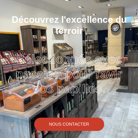
Découvrez l'excellence du
terroir
Sélectionnés avec
passion pour ravir
vos papilles.
NOUS CONTACTER