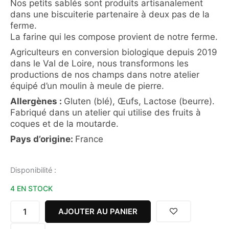
Nos petits sablés sont produits artisanalement
dans une biscuiterie partenaire à deux pas de la
ferme.
La farine qui les compose provient de notre ferme.
Agriculteurs en conversion biologique depuis 2019
dans le Val de Loire, nous transformons les
productions de nos champs dans notre atelier
équipé d’un moulin à meule de pierre.
Allergènes :
Gluten (blé), Œufs, Lactose (beurre).
Fabriqué dans un atelier qui utilise des fruits à
coques et de la moutarde.
Pays d’origine:
France
quantité
Disponibilité :
de
4 EN STOCK
LES
CHAT'BLES
TOMATE
AJOUTER AU PANIER
HERBES