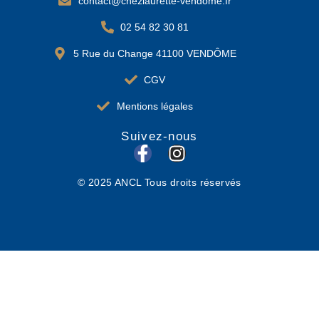
contact@chezlaurette-vendome.fr
02 54 82 30 81
5 Rue du Change 41100 VENDÔME
CGV
Mentions légales
Suivez-nous
F
I
a
n
© 2025 ANCL Tous droits réservés
c
s
e
t
b
a
o
g
o
r
k
a
-
m
f