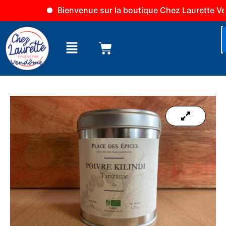
Aller
Bienvenue sur la boutique Chez Laurette Vend
au
contenu
Menu