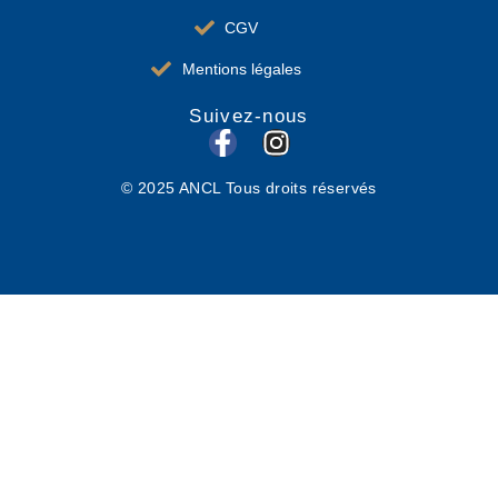
CGV
Mentions légales
Suivez-nous
F
I
a
n
© 2025 ANCL Tous droits réservés
c
s
e
t
b
a
o
g
o
r
k
a
-
m
f