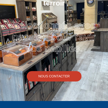
terroir
Sélectionnés avec
passion pour ravir
vos papilles.
NOUS CONTACTER