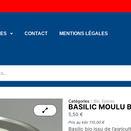
IES
CONTACT
MENTIONS LÉGALES
Catégories :
Bio
,
Epices
BASILIC MOULU B
5,50
€
Prix au kilo
110,00
€
Basilic bio issu de l’agric