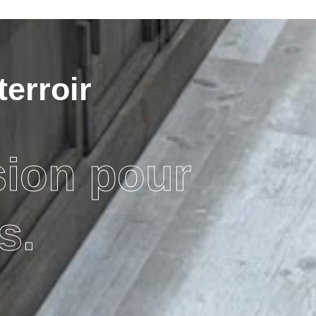
terroir
sion pour
s.