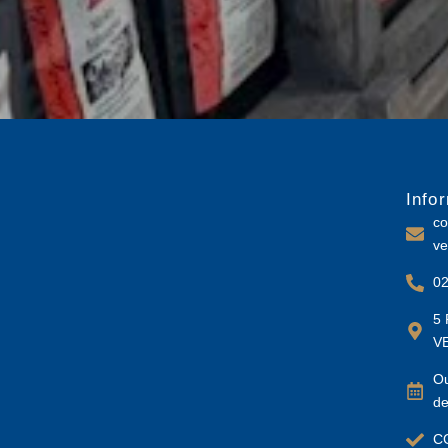
Info
co
ve
02
5 
V
Ou
de
C