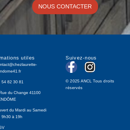
NOUS CONTACTER
rmations utiles
Suivez-nous
F
I
ntact@chezlaurette-
ndome41.fr
a
n
© 2025 ANCL Tous droits
 54 82 30 81
c
s
réservés
Rue du Change 41100
e
t
ENDÔME
b
a
vert du Mardi au Samedi
 9h30 à 19h
o
g
GV