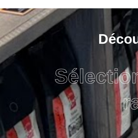
Découv
Sélectio
r