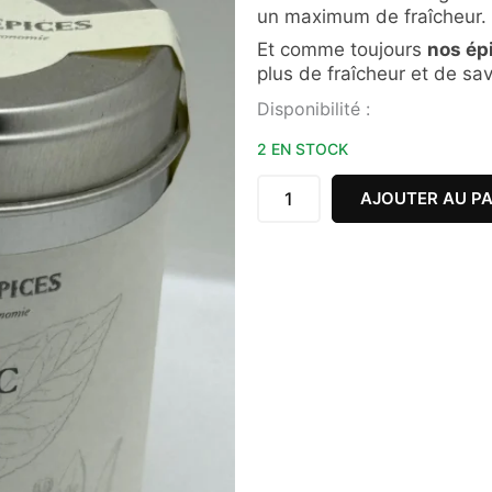
un maximum de fraîcheur.
Et comme toujours
nos ép
plus de fraîcheur et de sa
quantité
Disponibilité :
de
BASILIC
2 EN STOCK
MOULU
BIO
AJOUTER AU PA
50G
PLACE
DES
ÉPICES