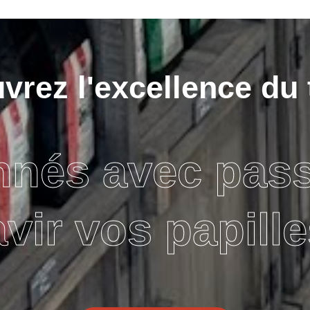
rez l'excellence du 
nnés avec pas
avir vos papille