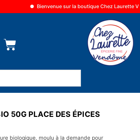
Bienvenue sur la boutique Chez Laurette Vendôme
IO 50G PLACE DES ÉPICES
ulture biologique, moulu à la demande pour