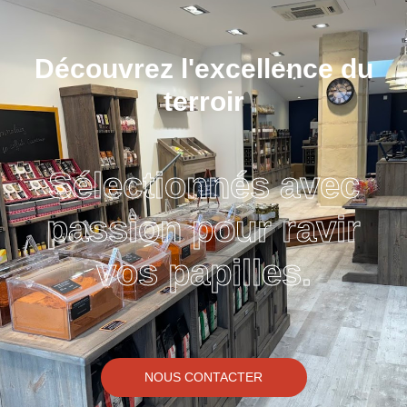
Découvrez l'excellence du
terroir
Sélectionnés avec
passion pour ravir
vos papilles.
NOUS CONTACTER