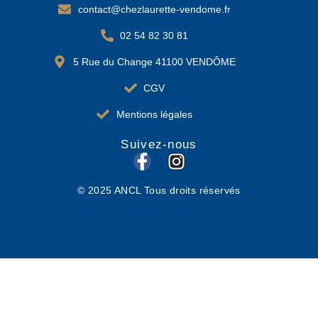
contact@chezlaurette-vendome.fr
02 54 82 30 81
5 Rue du Change 41100 VENDÔME
CGV
Mentions légales
Suivez-nous
F
I
a
n
© 2025 ANCL Tous droits réservés
c
s
e
t
b
a
o
g
o
r
k
a
-
m