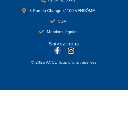
5 Rue du Change 41100 VENDÔME
CGV
Mentions légales
Suivez-nous
F
I
a
n
© 2025 ANCL Tous droits réservés
c
s
e
t
b
a
o
g
o
r
k
a
-
m
f