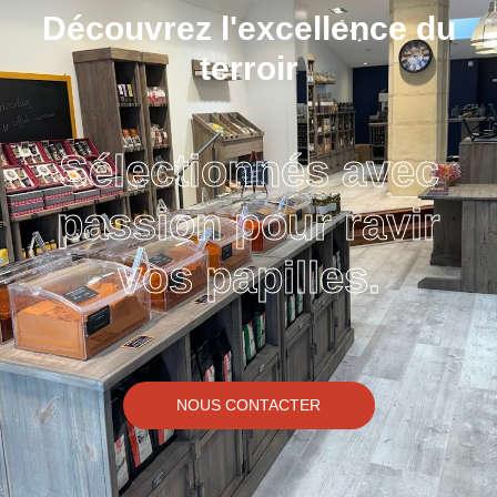
Découvrez l'excellence du
terroir
Sélectionnés avec
passion pour ravir
vos papilles.
NOUS CONTACTER