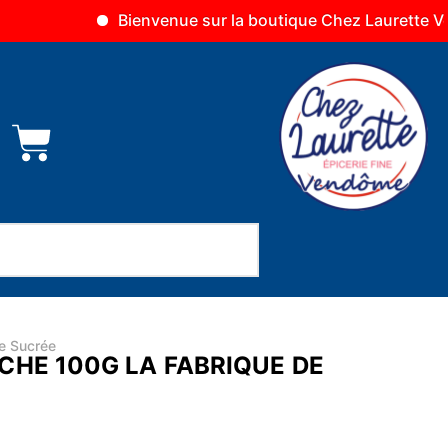
Bienvenue sur la boutique Chez Laurette Vendôme
ie Sucrée
CHE 100G LA FABRIQUE DE