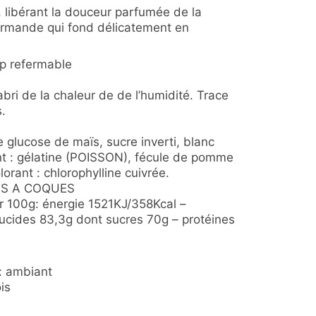
, libérant la douceur parfumée de la
urmande qui fond délicatement en
ip refermable
’abri de la chaleur de de l’humidité. Trace
s.
e glucose de maïs, sucre inverti, blanc
ant : gélatine (POISSON), fécule de pomme
lorant : chlorophylline cuivrée.
ITS A COQUES
ur 100g: énergie 1521KJ/358Kcal –
lucides 83,3g dont sucres 70g – protéines
: ambiant
is