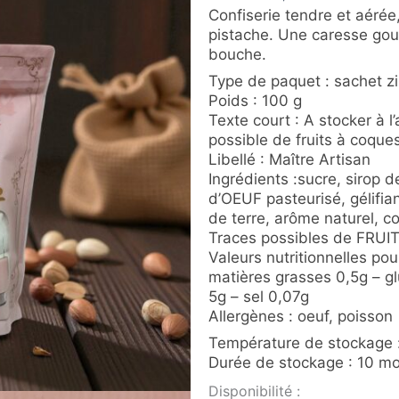
Confiserie tendre et aérée
pistache. Une caresse go
bouche.
Type de paquet : sachet z
Poids : 100 g
Texte court : A stocker à l
possible de fruits à coque
Libellé : Maître Artisan
Ingrédients :sucre, sirop d
d’OEUF pasteurisé, gélifi
de terre, arôme naturel, co
Traces possibles de FRU
Valeurs nutritionnelles po
matières grasses 0,5g – g
5g – sel 0,07g
Allergènes : oeuf, poisson
Température de stockage 
Durée de stockage : 10 mo
quantité
Disponibilité :