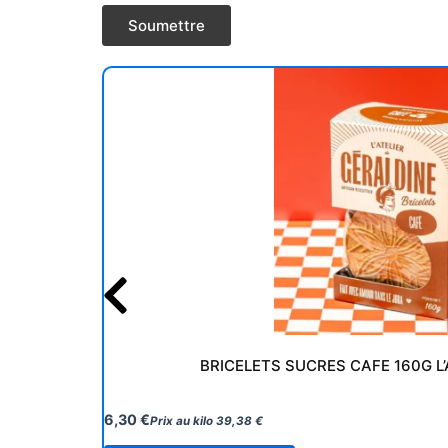
BRICELETS SUCRES CAFE 160G L’
6,30
€
Prix au kilo
39,38
€