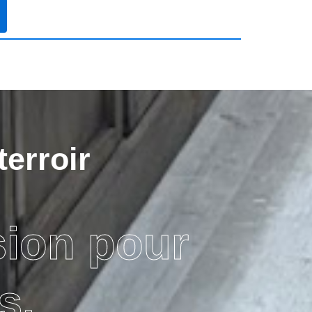
terroir
sion pour
s.