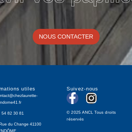
NOUS CONTACTER
rmations utiles
Suivez-nous
F
I
ntact@chezlaurette-
ndome41.fr
a
n
© 2025 ANCL Tous droits
 54 82 30 81
c
s
réservés
Rue du Change 41100
ENDÔME