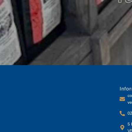
Info
co
ve
02
5 
V