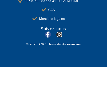
5 Rue du Change 41100 VENDÔME
CGV
Mentions légales
Suivez-nous
F
I
a
n
© 2025 ANCL Tous droits réservés
c
s
e
t
b
a
o
g
o
r
k
a
-
m
f