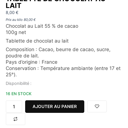
LAIT
8,00
€
Prix au kilo
80,00
€
Chocolat au Lait 55 % de cacao
100g net
Tablette de chocolat au lait
Composition : Cacao, beurre de cacao, sucre,
poudre de lait.
Pays d’origine : France
Conservation : Température ambiante (entre 17 et
25°).
quantité
Disponibilité :
de
16 EN STOCK
TABLETTE
DE
CHOCOLAT
AJOUTER AU PANIER
AU
LAIT