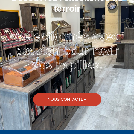
terroir
Sélectionnés avec
passion pour ravir
vos papilles.
NOUS CONTACTER