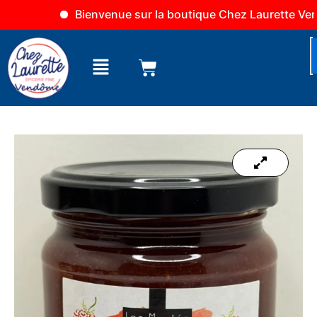
Aller
Bienvenue sur la boutique Chez Laurette Vendôme
au
contenu
Menu