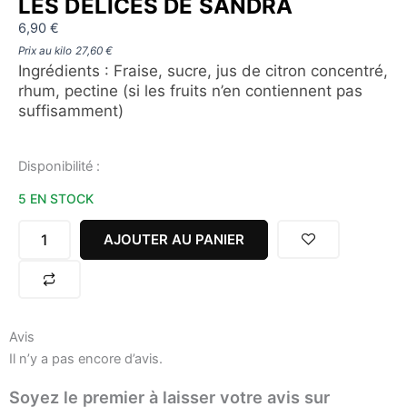
LES DÉLICES DE SANDRA
6,90
€
Prix au kilo
27,60
€
Ingrédients : Fraise, sucre, jus de citron concentré,
rhum, pectine (si les fruits n’en contiennent pas
suffisamment)
quantité
Disponibilité :
de
5 EN STOCK
MIJOTÉS
DE
FRUITS
AJOUTER AU PANIER
FRAISE
250G
LES
DÉLICES
DE
Avis
SANDRA
Il n’y a pas encore d’avis.
Soyez le premier à laisser votre avis sur