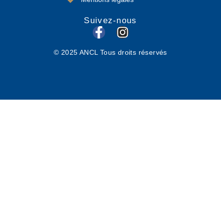
Suivez-nous
F
I
a
n
© 2025 ANCL Tous droits réservés
c
s
e
t
b
a
o
g
o
r
k
a
-
m
f