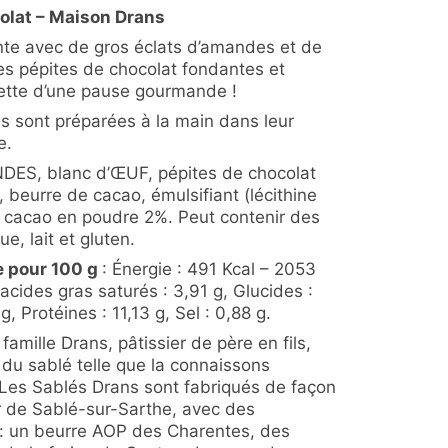
lat – Maison Drans
te avec de gros éclats d’amandes et de
es pépites de chocolat fondantes et
ette d’une pause gourmande !
s sont préparées à la main dans leur
e.
ES, blanc d’ŒUF, pépites de chocolat
 beurre de cacao, émulsifiant (lécithine
 cacao en poudre 2%. Peut contenir des
ue, lait et gluten.
e pour 100 g
: Énergie : 491 Kcal – 2053
 acides gras saturés : 3,91 g, Glucides :
, Protéines : 11,13 g, Sel : 0,88 g.
 famille Drans, pâtissier de père en fils,
e du sablé telle que la connaissons
 Les Sablés Drans sont fabriqués de façon
er de Sablé-sur-Sarthe, avec des
 : un beurre AOP des Charentes, des