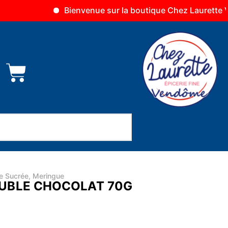
Bienvenue sur la boutique Chez Laurette Vendôme
ie Sucrée
,
Meringue
UBLE CHOCOLAT 70G