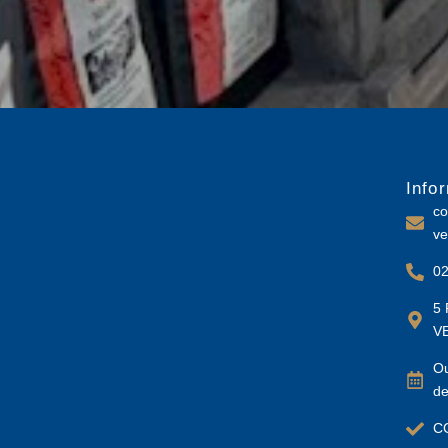
Info
co
ve
02
5 
V
Ou
de
C