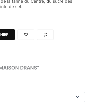
 de la farine du Centre, du sucre des
nte de sel.
NIER
G MAISON DRANS”