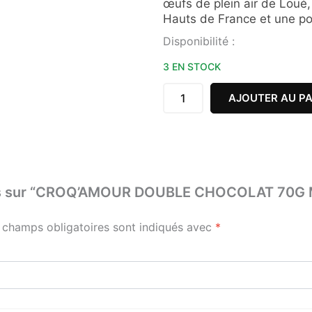
œufs de plein air de Loué,
Hauts de France et une poi
quantité
Disponibilité :
de
CROQ'AMOUR
3 EN STOCK
DOUBLE
CHOCOLAT
AJOUTER AU PA
70G
MAISON
DRANS
e avis sur “CROQ’AMOUR DOUBLE CHOCOLAT 70
 champs obligatoires sont indiqués avec
*