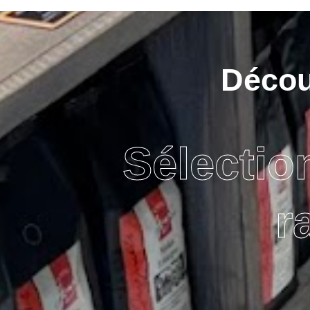
Découv
Sélectio
r