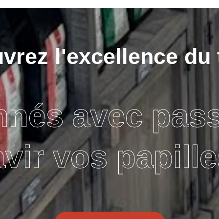
rez l'excellence du 
nnés avec pas
avir vos papille