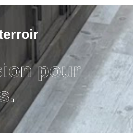
terroir
sion pour
s.