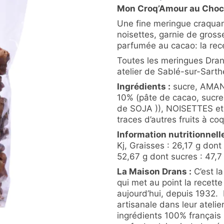
Mon Croq’Amour au Choco
Une fine meringue craquan
noisettes, garnie de gross
parfumée au cacao: la rec
Toutes les meringues Dran
atelier de Sablé-sur-Sarth
Ingrédients :
sucre, AMAND
10% (pâte de cacao, sucre,
de SOJA )), NOISETTES et
traces d’autres fruits à coq
Information nutritionnell
Kj, Graisses : 26,17 g dont
52,67 g dont sucres : 47,7 g
La Maison Drans :
C’est la
qui met au point la recett
aujourd’hui, depuis 1932.
artisanale dans leur ateli
ingrédients 100% français