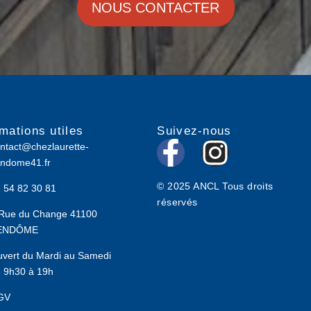
NOUS CONTACTER
rmations utiles
Suivez-nous
F
I
ntact@chezlaurette-
ndome41.fr
a
n
© 2025 ANCL Tous droits
 54 82 30 81
c
s
réservés
Rue du Change 41100
e
t
ENDÔME
b
a
vert du Mardi au Samedi
 9h30 à 19h
o
g
GV